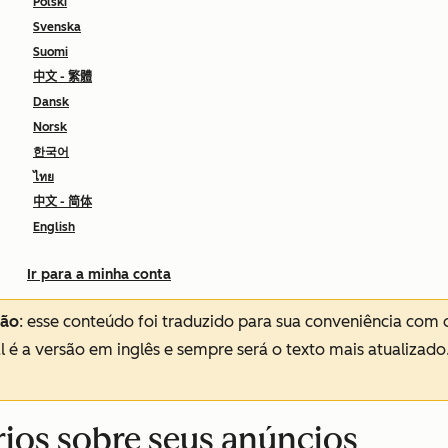
Polski
Svenska
Suomi
中文 - 繁體
Dansk
Norsk
한국어
ไทย
中文 - 简体
English
Ir para a minha conta
ção
: esse conteúdo foi traduzido para sua conveniência com 
al é a versão em inglês e sempre será o texto mais atualizado
órios sobre seus anúncios