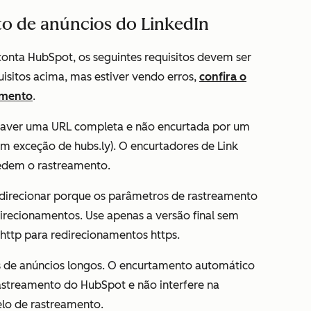
to de anúncios do LinkedIn
 conta HubSpot, os seguintes requisitos devem ser
uisitos acima, mas estiver vendo erros,
confira o
amento
.
haver uma URL completa e não encurtada por um
com exceção de
hubs.ly
). O encurtadores de Link
pedem o rastreamento.
edirecionar porque os parâmetros de rastreamento
recionamentos. Use apenas a versão final sem
 http para redirecionamentos https.
 de anúncios longos. O encurtamento automático
rastreamento do HubSpot e não interfere na
lo de rastreamento.