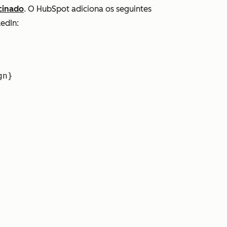
cinado
. O HubSpot adiciona os seguintes
edIn:
gn}