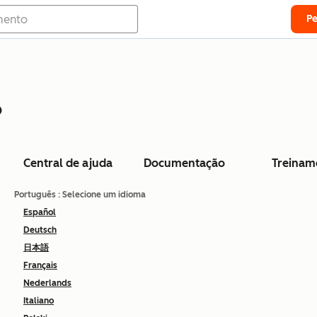
P
o
Central de ajuda
Documentação
Treinam
Português
: Selecione um idioma
Español
Deutsch
日本語
Français
Nederlands
Italiano