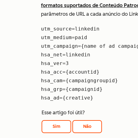
formatos suportados de Conteúdo Patro
parâmetros de URL a cada anúncio do Link
utm_source=linkedin
utm_medium=paid
utm_campaign={name of ad campai
hsa_net=linkedin
hsa_ver=3
hsa_acc={accountid}
hsa_cam={campaigngroupid}
hsa_grp={campaignid}
hsa_ad={creative}
Esse artigo foi útil?
Sim
Não