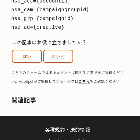
hsa_acc={accountid}
hsa_cam={campaigngroupid}
hsa_grp={campaignid}
hsa_ad={creative}
この記事はお役に立ちましたか？
はい
いいえ
こちらのフォームではドキュメントに関するご意見をご提供くださ
い。HubSpotがご提供しているヘルプは
こちら
でご確認ください。
関連記事
各種規約・法的情報