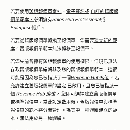
若要使用
舊版報價單審批
、
電子簽名或
自訂的舊版報
價單範本，
必須擁有
Sales Hub Professional
或
Enterprise
帳戶。
若要從舊版報價單轉換至報價單，您需要
建立新的範
本
。舊版報價單範本無法轉移至報價單。
若您先前曾擁有舊版報價單的使用權限，但現已無法
存取舊版報價單編輯器及您的舊版報價單範本，這很
可能是因為您已被指派了一個
Revenue Hub
席位
。若
允許建立舊版報價單的設定
已啟用，且您已被指派一
個
Revenue Hub
席位，
您即可選擇建立
舊版報價單
或
標準報價單
。當此設定啟用時，舊版報價單與標準
報價單的範本將分開管理。為其中一種體驗建立的範
本，無法用於另一種體驗。