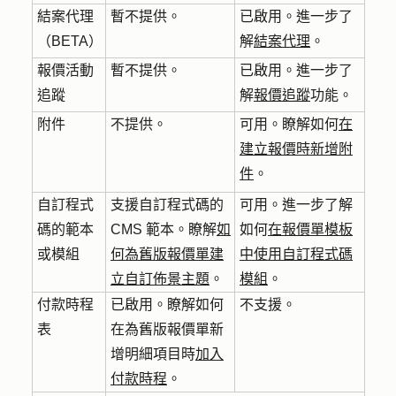
結案代理
暫不提供。
已啟用。進一步了
（BETA）
解
結案代理
。
報價活動
暫不提供。
已啟用。進一步了
追蹤
解
報價追蹤
功能。
附件
不提供。
可用。瞭解如何
在
建立報價時新增附
件
。
自訂程式
支援自訂程式碼的
可用。進一步了解
碼的範本
CMS 範本。瞭解
如
如何
在報價單模板
或模組
何為舊版報價單建
中使用自訂程式碼
立自訂佈景主題
。
模組
。
付款時程
已啟用。瞭解如何
不支援。
表
在為舊版報價單新
增明細項目時
加入
付款時程
。