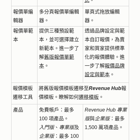
式
。
報價單編
多分頁報價單編輯
單頁式拖放編輯
輯器
器。
器。
報價單範
提供三種預設範
透過品牌設定與範
本
本，並可選擇建立
本自訂報價，為賣
新範本。進一步了
家和買家提供標準
解
舊版報價單範
化的報價體驗。進
本
。
一步了解
報價品牌
設定與範本
。
報價模板
將舊版報價模板遷移至
Revenue Hub
報
遷移工具
價模板。瞭解如何
遷移模板
。
產品
免費帳戶：
最多
Revenue Hub
專業
100 項產品。
版
與
企業版
：
最多
入門版
、
專業版
及
1,500 萬項產品。
企業版
：
最多 100