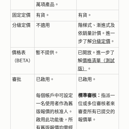
萬項產品。
固定定價
有貨。
有貨。
分級定價
不適用
階梯式、漸進式及
依銷量計價。進一
步了解
分級定價
。
價格表
暫不提供。
已開放。進一步了
（BETA）
解
價格清單（測試
版）
。
審批
已啟用。
已啟用。
每個帳戶中可設定
標準審核：
指派一
一名使用者作為舊
位或多位審核者來
版報價的核准人。
審查所有已提交的
啟用此功能後，所
報價單。
有舊版報價均需經