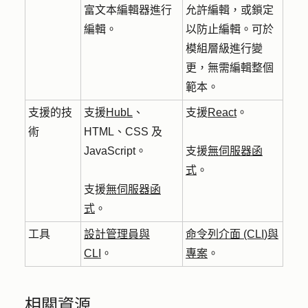
富文本編輯器進行
允許編輯，或鎖定
編輯。
以防止編輯。可於
模組層級進行變
更，無需編輯整個
範本。
支援的技
支援
HubL
、
支援
React
。
術
HTML、CSS 及
JavaScript。
支援
無伺服器函
式
。
支援
無伺服器函
式
。
工具
設計管理員與
命令列介面 (CLI
)
與
CLI
。
專案
。
相關資源