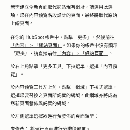
若需建立全新頁面取代網站現有網址，請選用此選
項。您在內容預覽階段設計的頁面，最終將取代原始
上線頁面。
在你的 HubSpot 帳戶中，點擊
「更多」
，然後前往
「內容」
>
「網站頁面」
。如果你的帳戶中沒有顯示
「更多」
，請直接前往
「內容」
>
「網站頁面」
。
於右上角點擊「
更多工具
」下拉選單，選擇「
內容預
覽
」。
於內容預覽工具左上角，點擊「
網域
」
下拉式
選單，
選擇您要替換之頁面所
託管的網域
。此網域亦將成為
您新頁面發佈與託管的網域。
於左側選單選擇欲進行預發佈的頁面類型：
未修改
：
將現行頁面進行分階段部署。