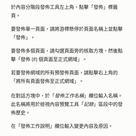
於內容分階段發佈工具左上角，點擊「
發佈」標籤
頁
。
要發佈單一頁面，請將游標懸停於頁面
名稱
上並點擊
「
發佈
」。
要發佈多個頁面，請勾選頁面旁的
核取方塊
，然後點
擊「
發佈 (#) 個頁面至正式網域」
。
若要發佈網域的所有預發佈頁面，請點擊右上角的
「
將所有頁面發佈至正式網域
」。
在對話方塊中，於「
發佈工作名稱
」欄位輸入
名稱
。
此名稱將用於檢視內容預覽工具「
記錄
」區段中的發
佈歷史。
在「
發佈工作說明
」欄位輸入變更內容及原因。