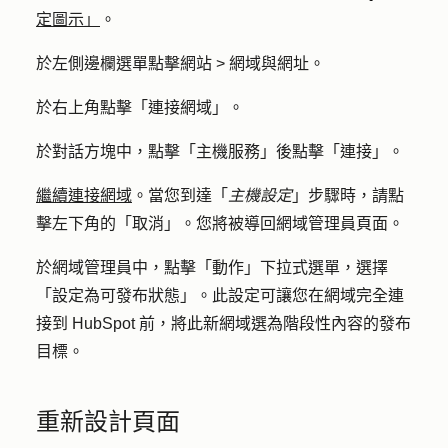
定圖示」
。
於左側邊欄選單
點擊網站 >
網域與網址
。
於右上角點擊「
連接網域
」。
於對話方塊中，點擊「
主機服務
」後點擊「
連接」
。
繼續連接網域
。當您到達「
主機設定
」步驟時，請點
擊左下角的「
取消」
。您將被導回網域管理員頁面。
於網域管理員中，點擊「
動作
」下拉式選單，選擇
「設定為可發布狀態
」。此設定可讓您在網域完全連
接到 HubSpot 前，將此新網域選為階段性內容的發布
目標。
重新設計頁面