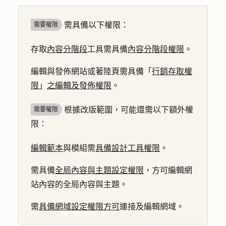
需具備以下權限：
需要權限
存取
內容分階段
工具需具備
內容分階段權限
。
編輯與發佈網站或著陸頁需具備「
行銷存取權
限
」
之編輯及發佈權限
。
根據改版範圍，可能還需以下額外權
需要權限
限：
編輯範本
與模組需
具備設計工具權限
。
需具備
全局內容與主題設定權限
，方可編輯網
站內容的全局內容與主題。
需
具備網域設定權限方可
連接及編輯網域。