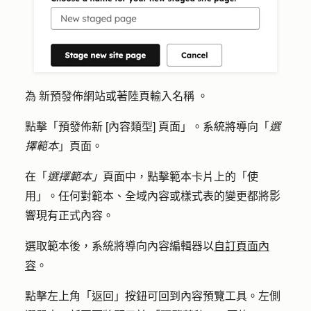
為
新預發佈網站或著陸頁
輸入名稱
。
點擊
「預發佈新 [內容類型] 頁面
」。系統將導向「
選
擇範本
」頁面。
在「
選擇範本」
頁面中，點擊範本卡片上的
「使
用
」。任何對範本、全域內容或樣式表的變更都將影
響現有正式內容。
選取範本後，系統將導向內容編輯器以
自訂頁面內
容
。
點擊左上角「
返回
」按鈕可回到內容預覽工具。左側