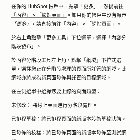
在你的 HubSpot 帳戶中，點擊
「更多」
，然後前往
「內容」
>
「網站頁面」
。如果你的帳戶中沒有顯示
「更多」
，請直接前往
「內容」
>
「網站頁面」
。
於右上角點擊「
更多工具
」下拉選單，選擇「
內容分
階段發布
」。
於內容分階段工具左上角，點擊「
網域
」
下拉式
選
單，選擇您正在分階段處理的頁面所託管的
網域
。此
網域亦將成為新頁面發佈與託管的目標網域。
在左側選單中選擇您要上線的頁面類型：
未修改
：
將線上頁面進行分階段處理。
已排程草稿
：將已排程頁面的新版本設為草稿狀態。
已發佈的校樣
：將已發佈頁面的新版本發佈至測試網