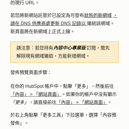
的現行 URL。
若您將新網站託管於已設定為可發布
狀態的新網域
，
請在 DNS 供應商處更新 DNS 記錄以
連結該網域。
新頁面將在新網域上正式上線。
請注意：
若您持有
內容中心專業版
訂閱，需先
解除現有網域連結，方能新增網域。
發佈預覽頁面步驟：
在你的 HubSpot 帳戶中，點擊
「更多」
，然後前往
「內容」
>
「網站頁面」
。如果你的帳戶中沒有顯示
「更多」
，請直接前往
「內容」
>
「網站頁面」
。
於右上角點擊「
更多工具
」下拉選單，選擇「
內容預
發佈
」。