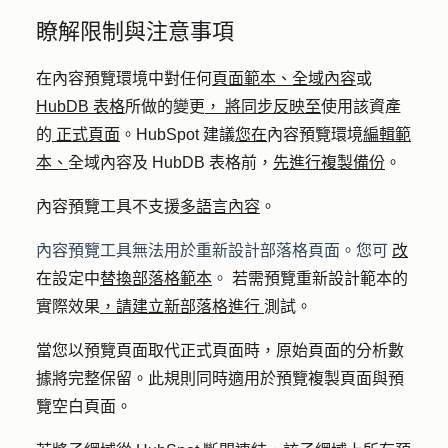
瞭解限制與注意事項
在內容預覽環境中對任何
頁面範本、
全域內容
或
HubDB 表格
所做的變更
，
將同步反映至
使用該資產
的
正式頁面
。HubSpot 建議
您在
內容預覽環境
編輯範
本、
全域內容及 HubDB 表格前，
先進行複製備份
。
內容預覽工具不支援
多語言內容
。
內容預覽工具無法用於重新設計部落格頁面。您可
改
在設定中
替換部落格範本
。
若需預覽重新設計範本的
實際效果
，請建立新部落格進行
測試。
當您以預覽頁面取代正式頁面時，原始頁面的分析數
據將完整保留。此規則同時適用於預覽複製頁面與預
覽空白頁面。