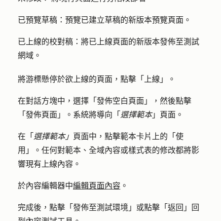
已預覽草稿
：預覽已建立草稿的新版本預覽頁面。
已上線的校對稿
：將已上線頁面的新版本發佈至測試
網域。
將游標懸停於欲上線
的頁面，
點擊「
上線
」。
在對話方塊中，選擇
「發佈空白頁面
」，然後點擊
「發佈頁面」
。系統將導向「
選擇範本
」頁面。
在「
選擇範本」
頁面中，點擊範本卡片上的
「使
用
」。任何對範本、全域內容或樣式表的修改都將影
響現有上線內容。
於內容編輯器中
編輯頁面內容
。
完成後，點擊
「發佈至測試環境
」或點擊「
返回
」回