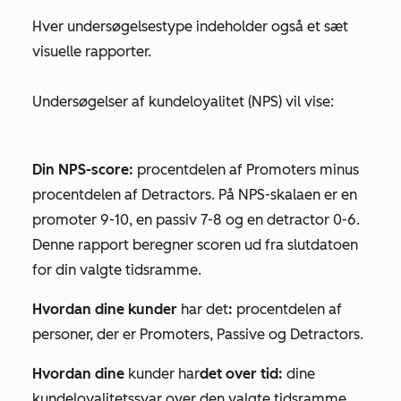
Hver undersøgelsestype indeholder også et sæt
visuelle rapporter.
Undersøgelser af kundeloyalitet (NPS) vil vise:
Din NPS-score:
procentdelen af
Promoters
minus
procentdelen af
Detractors
. På NPS-skalaen er en
promoter
9-10, en
passiv
7-8 og en
detractor
0-6.
Denne rapport beregner scoren ud fra slutdatoen
for din valgte tidsramme.
Hvordan dine kunder
har det
:
procentdelen af
personer, der er
Promoters
,
Passive
og
Detractors
.
Hvordan dine
kunder har
det over tid:
dine
kundeloyalitetssvar over den valgte tidsramme.