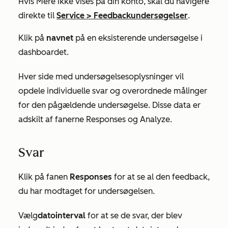
Hvis
Mere
ikke vises på din konto, skal du navigere
direkte til
Service
>
Feedbackundersøgelser
.
Klik på
navnet
på en eksisterende undersøgelse i
dashboardet.
Hver side med undersøgelsesoplysninger vil
opdele individuelle svar og overordnede målinger
for den pågældende undersøgelse. Disse data er
adskilt af fanerne
Responses
og
Analyze
.
Svar
Klik på fanen
Responses
for at se al den feedback,
du har modtaget for undersøgelsen.
Vælg
datointerval
for at se de svar, der blev