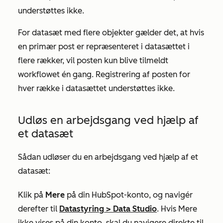
understøttes ikke.
For datasæt med flere objekter gælder det, at hvis
en primær post er repræsenteret i datasættet i
flere rækker, vil posten kun blive tilmeldt
workflowet én gang. Registrering af posten for
hver række i datasættet understøttes ikke.
Udløs en arbejdsgang ved hjælp af
et datasæt
Sådan udløser du en arbejdsgang ved hjælp af et
datasæt:
Klik på
Mere
på din HubSpot-konto, og navigér
derefter til
Datastyring
>
Data Studio
. Hvis
Mere
ikke vises på din konto, skal du navigere direkte til