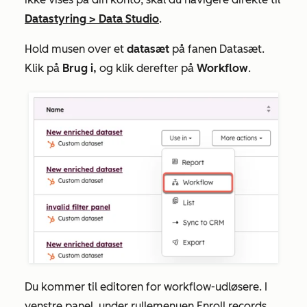
Datastyring
>
Data Studio
.
Hold musen over et
datasæt
på fanen
Datasæt
.
Klik på
Brug i,
og klik derefter på
Workflow
.
Du kommer til editoren for workflow-udløsere. I
venstre panel, under rullemenuen
Enroll records