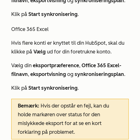
filnavn
,
eksportvisning
og
synkroniseringsplan
.
Klik på
Start synkronisering
.
Office 365 Excel
Hvis flere konti er knyttet til din HubSpot, skal du
klikke på
Vælg
ud for din foretrukne konto.
Vælg din
eksportpræference
,
Office 365 Excel-
filnavn
,
eksportvisning
og
synkroniseringsplan
.
Klik på
Start synkronisering
.
Bemærk:
Hvis der opstår en fejl, kan du
holde markøren over status for den
mislykkede eksport for at se en kort
forklaring på problemet.