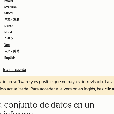
Polski
Svenska
Suomi
中文 - 繁體
Dansk
Norsk
한국어
ไทย
中文 - 简体
English
Ir a mi cuenta
és de un software y es posible que no haya sido revisado.
La v
sido actualizada. Para acceder a la versión en inglés, haz
clic 
su conjunto de datos en un