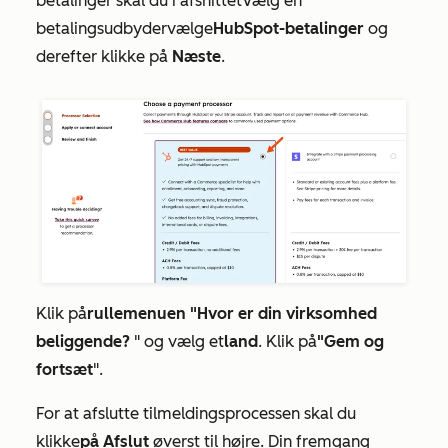
betalinger skal du i afsnittet
Vælg en
betalingsudbyder
vælge
HubSpot-betalinger
og
derefter klikke på
Næste
.
Klik på
rullemenuen "Hvor er din virksomhed
beliggende?
" og vælg et
land
. Klik på
"Gem og
fortsæt
".
For at afslutte tilmeldingsprocessen skal du
klikke
på Afslut
øverst til højre. Din fremgang