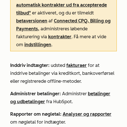
automatisk kontrakter ud fra accepterede
tilbud"
er aktiveret, og du er tilmeldt
betaversionen
af
Connected CPQ, Billing og
Payments,
administreres løbende
fakturering via
kontrakter
. Få mere at vide
om
indstillingen
.
Inddriv indtægter:
udsted
fakturaer
for at
inddrive betalinger via kreditkort, bankoverførsel
eller registrerede offline-metoder.
Administrer betalinger:
Administrer
betalinger
og udbetalinger
fra HubSpot.
Rapporter om nøgletal:
Analyser og rapporter
om nøgletal for indtægter.