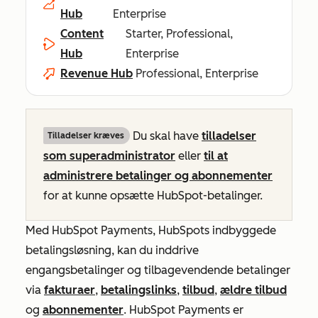
Hub
Enterprise
Content
Starter, Professional,
Hub
Enterprise
Revenue Hub
Professional, Enterprise
Du skal have
tilladelser
Tilladelser kræves
som superadministrator
eller
til at
administrere betalinger og abonnementer
for at kunne opsætte HubSpot-betalinger.
Med HubSpot Payments, HubSpots indbyggede
betalingsløsning, kan du inddrive
engangsbetalinger og tilbagevendende betalinger
via
fakturaer
,
betalingslinks
,
tilbud
,
ældre tilbud
og
abonnementer
. HubSpot Payments er