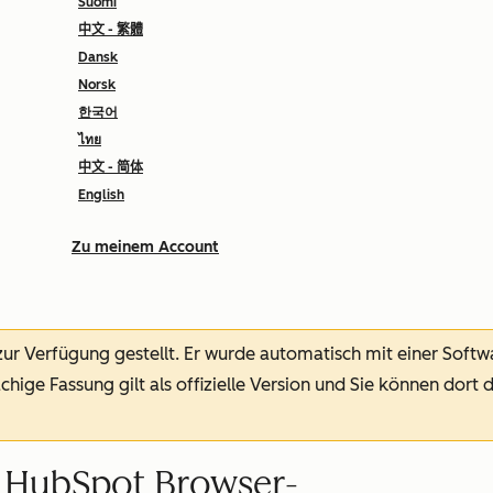
Suomi
中文 - 繁體
Dansk
Norsk
한국어
ไทย
中文 - 简体
English
Zu meinem Account
 zur Verfügung gestellt.
Er wurde automatisch mit einer Soft
chige Fassung gilt als offizielle Version und Sie können dort 
ei HubSpot Browser-