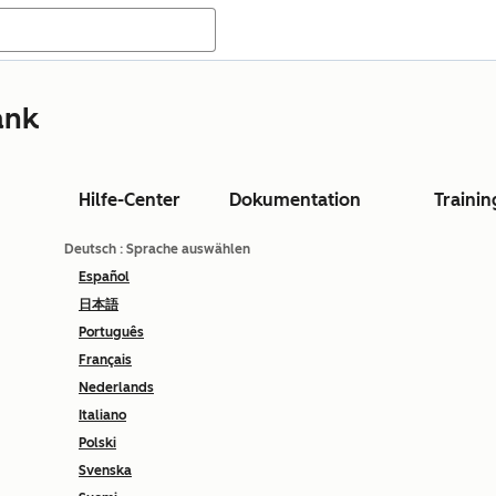
ank
Hilfe-Center
Dokumentation
Trainin
Deutsch
: Sprache auswählen
Español
日本語
Português
Français
Nederlands
Italiano
Polski
Svenska