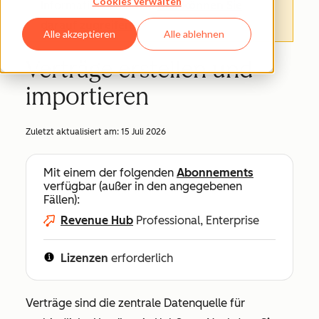
Cookies verwalten
Informationen finden.
Hier können Sie
darauf zugreifen
.
Alle akzeptieren
Alle ablehnen
Verträge erstellen und
importieren
Zuletzt aktualisiert am:
15 Juli 2026
Mit einem der folgenden
Abonnements
verfügbar (außer in den angegebenen
Fällen):
Revenue Hub
Professional, Enterprise
Lizenzen
erforderlich
Verträge sind die zentrale Datenquelle für