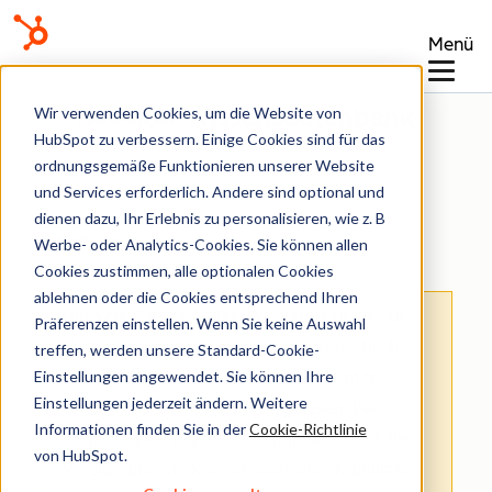
Menü
Wissensdatenbank
Wir verwenden Cookies, um die Website von
HubSpot zu verbessern. Einige Cookies sind für das
ordnungsgemäße Funktionieren unserer Website
und Services erforderlich. Andere sind optional und
dienen dazu, Ihr Erlebnis zu personalisieren, wie z. B
Verträge
Werbe- oder Analytics-Cookies. Sie können allen
Cookies zustimmen, alle optionalen Cookies
ablehnen oder die Cookies entsprechend Ihren
Hinweis
: Dieser Artikel wird aus Kulanz zur
Präferenzen einstellen. Wenn Sie keine Auswahl
Verfügung gestellt.
Er wurde automatisch
treffen, werden unsere Standard-Cookie-
Einstellungen angewendet. Sie können Ihre
mit einer Software übersetzt und unter
Einstellungen jederzeit ändern. Weitere
Umständen nicht korrekturgelesen. Die
Informationen finden Sie in der
Cookie-Richtlinie
englischsprachige Fassung gilt als offizielle
von HubSpot.
Version und Sie können dort die aktuellsten