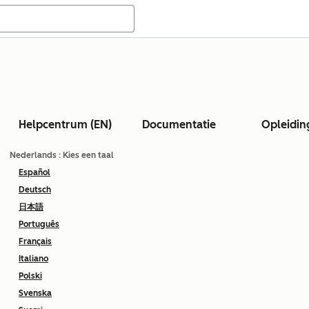
Helpcentrum (EN)
Documentatie
Opleidin
Nederlands
: Kies een taal
Español
Deutsch
日本語
Português
Français
Italiano
Polski
Svenska