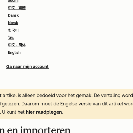
Suomi
中文 - 繁體
Dansk
Norsk
한국어
ไทย
中文 - 简体
English
Ga naar mijn account
t artikel is alleen bedoeld voor het gemak.
De vertaling wor
oefgelezen. Daarom moet de Engelse versie van dit artikel w
. U kunt het
hier raadplegen
.
n en importeren