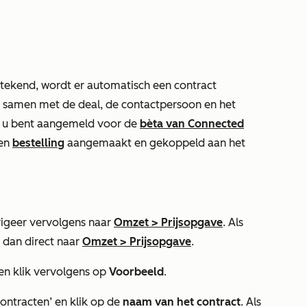
rtekend, wordt er automatisch een contract
 samen met de deal, de contactpersoon en het
s u bent aangemeld voor
de
bèta van Connected
een
bestelling
aangemaakt en gekoppeld aan het
igeer vervolgens naar
Omzet
>
Prijsopgave
. Als
r dan direct naar
Omzet
>
Prijsopgave
.
en klik vervolgens op
Voorbeeld
.
Contracten’
en klik op de
naam
van het contract
. Als