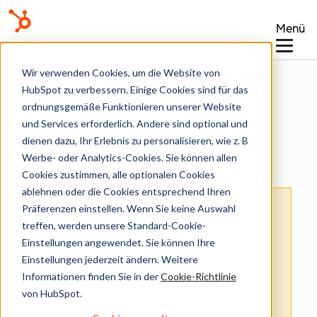
Menü
Wissensdatenbank
Wir verwenden Cookies, um die Website von
HubSpot zu verbessern. Einige Cookies sind für das
ordnungsgemäße Funktionieren unserer Website
und Services erforderlich. Andere sind optional und
dienen dazu, Ihr Erlebnis zu personalisieren, wie z. B
Verträge
Werbe- oder Analytics-Cookies. Sie können allen
Cookies zustimmen, alle optionalen Cookies
ablehnen oder die Cookies entsprechend Ihren
Hinweis
: Dieser Artikel wird aus Kulanz zur
Präferenzen einstellen. Wenn Sie keine Auswahl
Verfügung gestellt.
Er wurde automatisch
treffen, werden unsere Standard-Cookie-
Einstellungen angewendet. Sie können Ihre
mit einer Software übersetzt und unter
Einstellungen jederzeit ändern. Weitere
Umständen nicht korrekturgelesen. Die
Informationen finden Sie in der
Cookie-Richtlinie
englischsprachige Fassung gilt als offizielle
von HubSpot.
Version und Sie können dort die aktuellsten