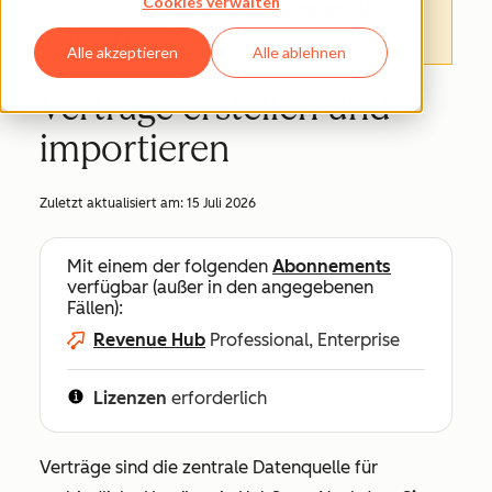
Cookies verwalten
Informationen finden.
Hier können Sie
darauf zugreifen
.
Alle akzeptieren
Alle ablehnen
Verträge erstellen und
importieren
Zuletzt aktualisiert am:
15 Juli 2026
Mit einem der folgenden
Abonnements
verfügbar (außer in den angegebenen
Fällen):
Revenue Hub
Professional, Enterprise
Lizenzen
erforderlich
Verträge sind die zentrale Datenquelle für