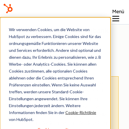
Menü
Wissensdatenbank
Wir verwenden Cookies, um die Website von
HubSpot zu verbessern. Einige Cookies sind für das
ordnungsgemäße Funktionieren unserer Website
und Services erforderlich. Andere sind optional und
dienen dazu, Ihr Erlebnis zu personalisieren, wie z. B
Verträge
Werbe- oder Analytics-Cookies. Sie können allen
Cookies zustimmen, alle optionalen Cookies
ablehnen oder die Cookies entsprechend Ihren
Hinweis
: Dieser Artikel wird aus Kulanz zur
Präferenzen einstellen. Wenn Sie keine Auswahl
Verfügung gestellt.
Er wurde automatisch
treffen, werden unsere Standard-Cookie-
Einstellungen angewendet. Sie können Ihre
mit einer Software übersetzt und unter
Einstellungen jederzeit ändern. Weitere
Umständen nicht korrekturgelesen. Die
Informationen finden Sie in der
Cookie-Richtlinie
englischsprachige Fassung gilt als offizielle
von HubSpot.
Version und Sie können dort die aktuellsten