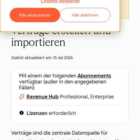
Cookies verwalten
Informationen finden.
Hier können Sie
darauf zugreifen
.
Alle akzeptieren
Alle ablehnen
Verträge erstellen und
importieren
Zuletzt aktualisiert am:
15 Juli 2026
Mit einem der folgenden
Abonnements
verfügbar (außer in den angegebenen
Fällen):
Revenue Hub
Professional, Enterprise
Lizenzen
erforderlich
Verträge sind die zentrale Datenquelle für