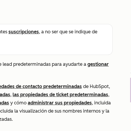
ntes
suscripciones
, a no ser que se indique de
e lead predeterminadas para ayudarte a
gestionar
edades de contacto predeterminadas
de HubSpot,
nadas
,
las propiedades de ticket predeterminadas
,
adas
y cómo
administrar sus propiedades
, incluida
ncluida la visualización de sus nombres internos y la
zadas.