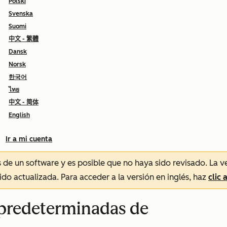
Polski
Svenska
Suomi
中文 - 繁體
Dansk
Norsk
한국어
ไทย
中文 - 简体
English
Ir a mi cuenta
és de un software y es posible que no haya sido revisado.
La v
sido actualizada. Para acceder a la versión en inglés, haz
clic 
 predeterminadas de