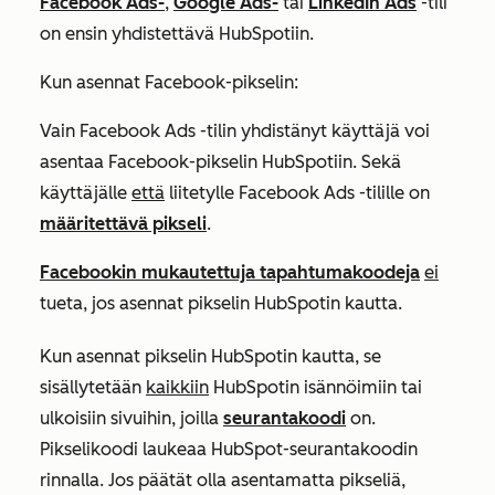
Facebook Ads-
,
Google Ads-
tai
LinkedIn Ads
-tili
on ensin
yhdistettävä
HubSpotiin.
Kun asennat Facebook-pikselin:
Vain Facebook Ads -tilin yhdistänyt käyttäjä voi
asentaa Facebook-pikselin HubSpotiin. Sekä
käyttäjälle
että
liitetylle Facebook Ads -tilille on
määritettävä pikseli
.
Facebookin mukautettuja tapahtumakoodeja
ei
tueta, jos asennat pikselin HubSpotin kautta.
Kun asennat pikselin HubSpotin kautta, se
sisällytetään
kaikkiin
HubSpotin isännöimiin tai
ulkoisiin sivuihin, joilla
seurantakoodi
on.
Pikselikoodi laukeaa HubSpot-seurantakoodin
rinnalla. Jos päätät olla asentamatta pikseliä,