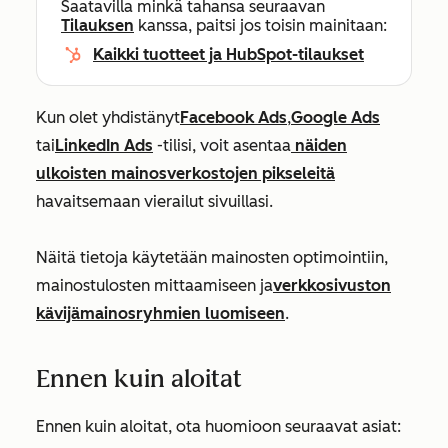
Saatavilla minkä tahansa seuraavan
Tilauksen
kanssa, paitsi jos toisin mainitaan:
Kaikki tuotteet ja HubSpot-tilaukset
Kun olet yhdistänyt
Facebook Ads
,
Google Ads
tai
LinkedIn Ads
-tilisi, voit asentaa
näiden
ulkoisten mainosverkostojen pikseleitä
havaitsemaan vierailut sivuillasi.
Näitä tietoja käytetään mainosten optimointiin,
mainostulosten mittaamiseen ja
verkkosivuston
kävijämainosryhmien luomiseen
.
Ennen kuin aloitat
Ennen kuin aloitat, ota huomioon seuraavat asiat: