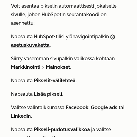
Voit asentaa pikselin automaattisesti jokaiselle
sivulle, johon HubSpotin seurantakoodi on
asennettu:
Napsauta HubSpot-tilisi ylänavigointipalkin
asetuskuvaketta
.
Siirry vasemman sivupalkin valikossa kohtaan
Markkinointi
>
Mainokset
.
Napsauta
Pikselit-välilehteä
.
Napsauta
Lisää pikseli
.
Valitse valintaikkunassa
Facebook
,
Google ads
tai
LinkedIn
.
Napsauta
Pikseli-pudotusvalikkoa
ja valitse