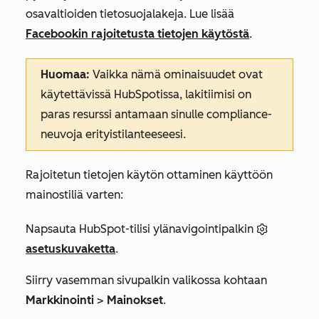
osavaltioiden tietosuojalakeja. Lue lisää
Facebookin rajoitetusta tietojen käytöstä
.
Huomaa:
Vaikka nämä ominaisuudet ovat
käytettävissä HubSpotissa, lakitiimisi on
paras resurssi antamaan sinulle compliance-
neuvoja erityistilanteeseesi.
Rajoitetun tietojen käytön
ottaminen käyttöön
mainostiliä varten:
Napsauta HubSpot-tilisi ylänavigointipalkin
asetuskuvaketta
.
Siirry vasemman sivupalkin valikossa kohtaan
Markkinointi
>
Mainokset
.