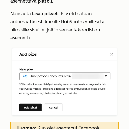
asennettava
pikseli
.
Napsauta
Lisää pikseli
. Pikseli lisätään
automaattisesti kaikille HubSpot-sivuillesi tai
ulkoisille sivuille, joihin seurantakoodisi on
asennettu.
Huomaa:
Kun olet asentanut Facebook-