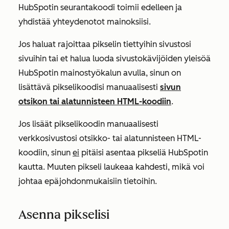
HubSpotin seurantakoodi toimii edelleen ja
yhdistää yhteydenotot mainoksiisi.
Jos haluat rajoittaa pikselin tiettyihin sivustosi
sivuihin tai et halua luoda sivustokävijöiden yleisöä
HubSpotin mainostyökalun avulla, sinun on
lisättävä pikselikoodisi manuaalisesti
sivun
otsikon tai alatunnisteen HTML-koodiin
.
Jos lisäät pikselikoodin manuaalisesti
verkkosivustosi otsikko- tai alatunnisteen HTML-
koodiin, sinun
ei
pitäisi asentaa pikseliä HubSpotin
kautta. Muuten pikseli laukeaa kahdesti, mikä voi
johtaa epäjohdonmukaisiin tietoihin.
Asenna pikselisi