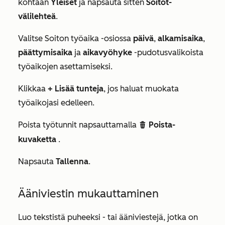
kohtaan
Yleiset
ja napsauta sitten
Soitot-
välilehteä
.
Valitse
Soiton työaika
-osiossa
päivä
,
alkamisaika
,
päättymisaika
ja
aikavyöhyke
-pudotusvalikoista
työaikojen asettamiseksi.
Klikkaa
+ Lisää tunteja
, jos haluat muokata
työaikojasi edelleen.
Poista työtunnit napsauttamalla
Poista-
delete
kuvaketta
.
Napsauta
Tallenna
.
Ääniviestin mukauttaminen
Luo tekstistä puheeksi - tai ääniviestejä, jotka on