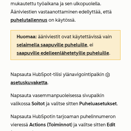
mukautettu työaikana ja sen ulkopuolella.
Ääniviestien vastaanottaminen edellyttää, että
puhelutallennus
on käytössä.
Huomaa:
ääniviestit ovat käytettävissä vain
selaimella saapuville puheluille
, ei
saapuville edelleenlähetetyille puheluille
.
Napsauta HubSpot-tilisi ylänavigointipalkin
asetuskuvaketta
.
Napsauta vasemmanpuoleisessa sivupalkin
valikossa
Soitot
ja valitse sitten
Puheluasetukset
.
Napsauta HubSpotin tarjoaman puhelinnumeron
vieressä
Actions (Toiminnot
) ja valitse sitten
Edit