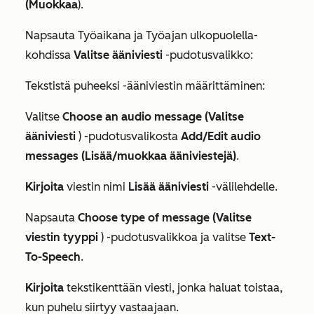
(Muokkaa
).
Napsauta
Työaikana
ja
Työajan ulkopuolella
-
kohdissa
Valitse ääniviesti
-pudotusvalikko:
Tekstistä puheeksi -ääniviestin määrittäminen:
Valitse
Choose an audio message (Valitse
ääniviesti
) -pudotusvalikosta
Add/Edit audio
messages (Lisää/muokkaa ääniviestejä)
.
Kirjoita
viestin nimi
Lisää ääniviesti
-välilehdelle.
Napsauta
Choose type of message (Valitse
viestin tyyppi
) -pudotusvalikkoa ja valitse
Text-
To-Speech
.
Kirjoita
tekstikenttään viesti, jonka haluat toistaa,
kun puhelu siirtyy vastaajaan.