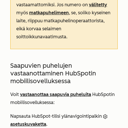
vastaamattomiksi. Jos numero on
välitetty
myös
matkapuhelimeen
, se, soiiko kyseinen
laite, riippuu matkapuhelinoperaattorista,
eikä korvaa selaimen
soittoikkunavaatimusta.
Saapuvien puhelujen
vastaanottaminen HubSpotin
mobiilisovelluksessa
Voit
vastaanottaa saapuvia puheluita
HubSpotin
mobiilisovelluksessa:
Napsauta HubSpot-tilisi ylänavigointipalkin
asetuskuvaketta
.