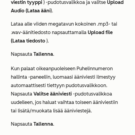
viestin tyyppi
) -pudotusvalikkoa ja valitse
Upload
Audio (Lataa ääni
).
Lataa alle viiden megatavun kokoinen .mp3- tai
.wav-äänitiedosto napsauttamalla
Upload file
(Lataa tiedosto
).
Napsauta
Tallenna
.
Kun palaat oikeanpuoleiseen
Puhelinnumeron
hallinta
-paneeliin, luomaasi ääniviesti ilmestyy
automaattisesti tiettyyn pudotusvalikkoon.
Napsauta
Valitse ääniviesti
-pudotusvalikkoa
uudelleen, jos haluat vaihtaa toiseen ääniviestiin
tai lisätä/muokata lisää ääniviestejä.
Napsauta
Tallenna
.