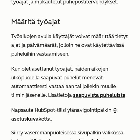
työajat ja mukautetut puhepostitervehdykset.
Määritä työajat
Työaikojen avulla käyttäjät voivat määrittää tietyt
ajat ja päivämäärät, jolloin he ovat käytettävissä
puheluihin vastaamiseen.
Kun olet asettanut työajat, näiden aikojen
ulkopuolella saapuvat puhelut menevät
automaattisesti vastaajaan tai jollekin muulle
tiimin jäsenelle. Lisätietoja
saapuvista puheluista
.
Napsauta HubSpot-tilisi ylänavigointipalkin
asetuskuvaketta
.
Siirry vasemmanpuoleisessa sivupalkin valikossa