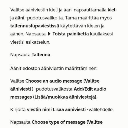
Valitse ääniviestin kieli ja ääni napsauttamalla
kieli
ja
ääni
-pudotusvalikoita. Tämä määrittää myös
tallennuslupaviestissä
käytettävän kielen ja
äänen. Napsauta
Toista-painiketta
kuullaksesi
playerPlay
viestisi esikatselun.
Napsauta
Tallenna
.
Äänitiedoston ääniviestin määrittäminen:
Valitse
Choose an audio message (Valitse
ääniviesti
) -pudotusvalikosta
Add/Edit audio
messages (Lisää/muokkaa ääniviestejä)
.
Kirjoita
viestin nimi
Lisää ääniviesti
-välilehdelle.
Napsauta
Choose type of message (Valitse