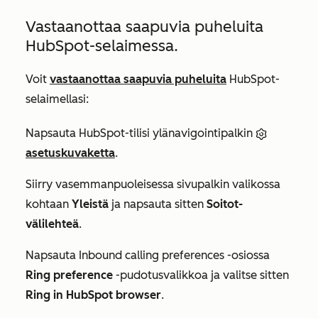
Vastaanottaa saapuvia puheluita
HubSpot-selaimessa.
Voit
vastaanottaa saapuvia puheluita
HubSpot-
selaimellasi:
Napsauta HubSpot-tilisi ylänavigointipalkin
asetuskuvaketta
.
Siirry vasemmanpuoleisessa sivupalkin valikossa
kohtaan
Yleistä
ja napsauta sitten
Soitot-
välilehteä
.
Napsauta
Inbound calling preferences
-osiossa
Ring preference
-pudotusvalikkoa ja valitse sitten
Ring in HubSpot browser
.