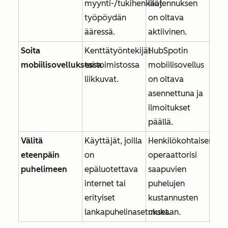
myynti-/tukihenkilöt
laajennuksen
työpöydän
on oltava
ääressä.
aktiivinen.
Soita
Kenttätyöntekijät
HubSpotin
mobiilisovelluksessa
tai toimistossa
mobiilisovellus
liikkuvat.
on oltava
asennettuna ja
ilmoitukset
päällä.
Välitä
Käyttäjät, joilla
Henkilökohtaisen
eteenpäin
on
operaattorisi
puhelimeen
epäluotettava
saapuvien
internet tai
puhelujen
erityiset
kustannusten
lankapuhelinasetukset.
mukaan.