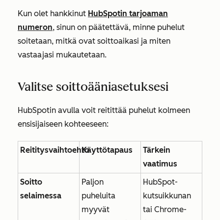
Kun olet hankkinut
HubSpotin tarjoaman
numeron
, sinun on päätettävä, minne puhelut
soitetaan, mitkä ovat soittoaikasi ja miten
vastaajasi mukautetaan.
Valitse soittoääniasetuksesi
HubSpotin avulla voit reitittää puhelut kolmeen
ensisijaiseen kohteeseen:
Reititysvaihtoehto
Käyttötapaus
Tärkein
vaatimus
Soitto
Paljon
HubSpot-
selaimessa
puheluita
kutsuikkunan
myyvät
tai Chrome-