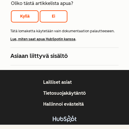
Oliko tästä artikkelista apua?
Kyllä
Ei
Tätä lomaketta käytetään vain dokumentaation palautteeseen.
Lue, miten saat apua HubSpotin kanssa
.
Asiaan liittyvä sisältö
Lailliset asiat
Tietosuojakäytäntö
Hallinnoi evästeitä
Tekijänoikeus © 2026 HubSpot, Inc.