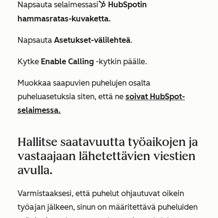
Napsauta selaimessasi
HubSpotin
sprocketIcon
hammasratas-kuvaketta.
Napsauta
Asetukset-välilehteä
.
Kytke
Enable Calling
-kytkin päälle.
Muokkaa saapuvien puhelujen osalta
puheluasetuksia siten, että ne
soivat HubSpot-
selaimessa.
Hallitse saatavuutta työaikojen ja
vastaajaan lähetettävien viestien
avulla.
Varmistaaksesi, että puhelut ohjautuvat oikein
työajan jälkeen, sinun on määritettävä puheluiden