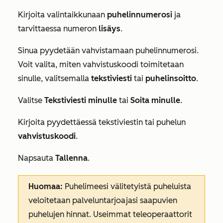
Kirjoita valintaikkunaan
puhelinnumerosi
ja
tarvittaessa numeron
lisäys
.
Sinua pyydetään vahvistamaan puhelinnumerosi.
Voit valita, miten vahvistuskoodi toimitetaan
sinulle, valitsemalla
tekstiviesti
tai
puhelinsoitto
.
Valitse
Tekstiviesti minulle
tai
Soita minulle
.
Kirjoita pyydettäessä tekstiviestin tai puhelun
vahvistuskoodi
.
Napsauta
Tallenna
.
Huomaa:
Puhelimeesi välitetyistä puheluista
veloitetaan palveluntarjoajasi saapuvien
puhelujen hinnat. Useimmat teleoperaattorit