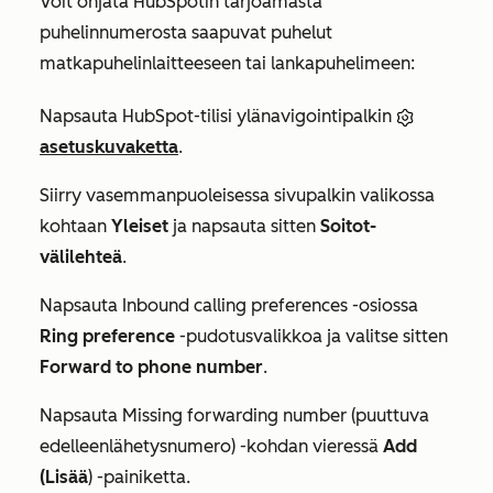
Voit ohjata HubSpotin tarjoamasta
puhelinnumerosta saapuvat puhelut
matkapuhelinlaitteeseen tai lankapuhelimeen:
Napsauta HubSpot-tilisi ylänavigointipalkin
asetuskuvaketta
.
Siirry vasemmanpuoleisessa sivupalkin valikossa
kohtaan
Yleiset
ja napsauta sitten
Soitot-
välilehteä
.
Napsauta
Inbound calling preferences
-osiossa
Ring preference
-pudotusvalikkoa ja valitse sitten
Forward to phone number
.
Napsauta
Missing forwarding number (puuttuva
edelleenlähetysnumero
) -kohdan vieressä
Add
(Lisää
) -painiketta.