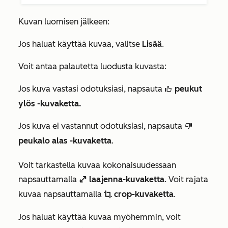
Kuvan luomisen jälkeen:
Jos haluat käyttää kuvaa, valitse
Lisää
.
Voit antaa palautetta luodusta kuvasta:
Jos kuva vastasi odotuksiasi, napsauta
peukut
thumbsUpIcon
ylös -kuvaketta.
Jos kuva ei vastannut odotuksiasi, napsauta
thumbsDownIcon
peukalo alas -kuvaketta
.
Voit tarkastella kuvaa kokonaisuudessaan
napsauttamalla
laajenna-kuvaketta
. Voit rajata
enlarge
kuvaa napsauttamalla
crop-kuvaketta
.
cropIcon
Jos haluat käyttää kuvaa myöhemmin, voit