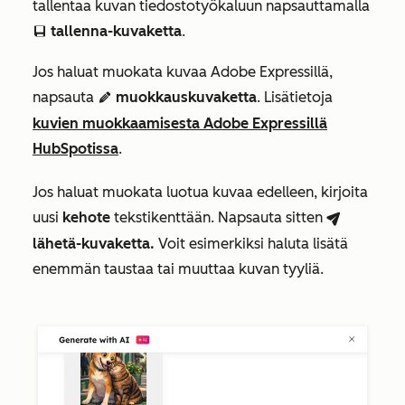
tallentaa kuvan tiedostotyökaluun napsauttamalla
tallenna-kuvaketta
.
saveEditableViewIcon
Jos haluat muokata kuvaa Adobe Expressillä,
napsauta
muokkauskuvaketta
. Lisätietoja
edit
kuvien muokkaamisesta Adobe Expressillä
HubSpotissa
.
Jos haluat muokata luotua kuvaa edelleen, kirjoita
uusi
kehote
tekstikenttään. Napsauta sitten
breezeSendIcon
lähetä-kuvaketta.
Voit esimerkiksi haluta lisätä
enemmän taustaa tai muuttaa kuvan tyyliä.