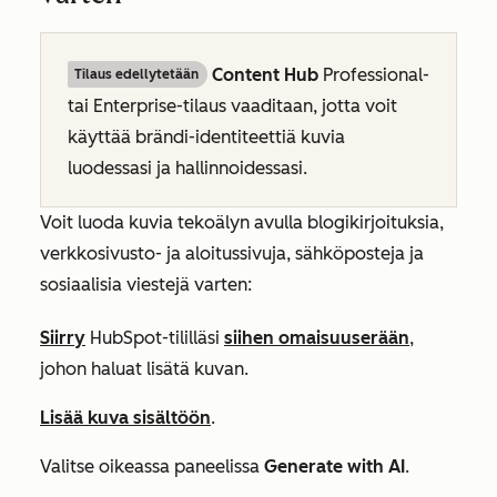
Content Hub
Professional-
Tilaus edellytetään
tai
Enterprise-tilaus
vaaditaan, jotta voit
käyttää brändi-identiteettiä kuvia
luodessasi ja hallinnoidessasi.
Voit luoda kuvia tekoälyn avulla blogikirjoituksia,
verkkosivusto- ja aloitussivuja, sähköposteja ja
sosiaalisia viestejä varten:
Siirry
HubSpot-tililläsi
siihen omaisuuserään
,
johon haluat lisätä kuvan.
Lisää kuva sisältöön
.
Valitse oikeassa paneelissa
Generate with AI
.