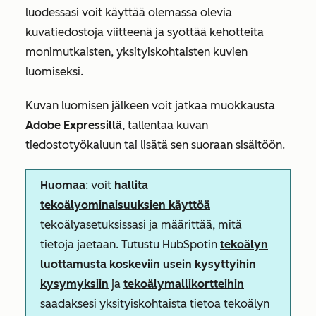
luodessasi voit käyttää olemassa olevia
kuvatiedostoja viitteenä ja syöttää kehotteita
monimutkaisten, yksityiskohtaisten kuvien
luomiseksi.
Kuvan luomisen jälkeen voit jatkaa muokkausta
Adobe Expressillä
, tallentaa kuvan
tiedostotyökaluun tai lisätä sen suoraan sisältöön.
Huomaa
: voit
hallita
tekoälyominaisuuksien käyttöä
tekoälyasetuksissasi ja määrittää, mitä
tietoja jaetaan. Tutustu HubSpotin
tekoälyn
luottamusta koskeviin usein kysyttyihin
kysymyksiin
ja
tekoälymallikortteihin
saadaksesi yksityiskohtaista tietoa tekoälyn