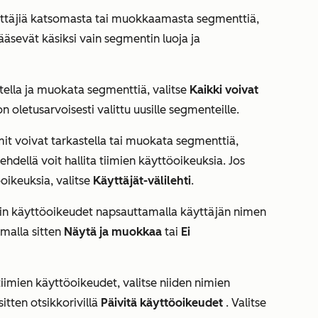
äyttäjiä katsomasta tai muokkaamasta segmenttiä,
ääsevät käsiksi vain segmentin luoja ja
stella ja muokata segmenttiä, valitse
Kaikki voivat
 oletusarvoisesti valittu uusille segmenteille.
imit voivat tarkastella tai muokata segmenttiä,
lehdellä
voit hallita tiimien käyttöoikeuksia. Jos
öoikeuksia, valitse
Käyttäjät-välilehti
.
iimin käyttöoikeudet napsauttamalla käyttäjän nimen
emalla sitten
Näytä ja muokkaa
tai
Ei
 tiimien käyttöoikeudet, valitse niiden nimien
itten otsikkorivillä
Päivitä käyttöoikeudet
. Valitse