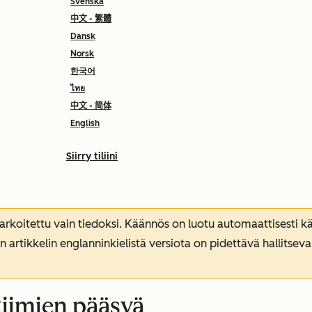
Svenska
中文 - 繁體
Dansk
Norsk
한국어
ไทย
中文 - 简体
English
Siirry tiliini
koitettu vain tiedoksi. Käännös on luotu automaattisesti kää
n artikkelin englanninkielistä versiota on pidettävä hallitsev
 tiimien pääsyä