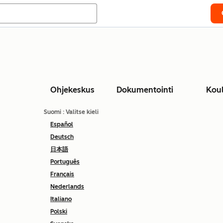
Ohjekeskus
Dokumentointi
Kou
Suomi
: Valitse kieli
Español
Deutsch
日本語
Português
Français
Nederlands
Italiano
Polski