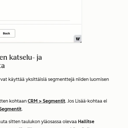
n katselu- ja
ta
oivat käyttää yksittäisiä segmenttejä niiden luomisen
sitten kohtaan
CRM
>
Segmentit
. Jos
Lisää
-kohtaa ei
Segmentit
.
auta sitten taulukon yläosassa olevaa
Hallitse