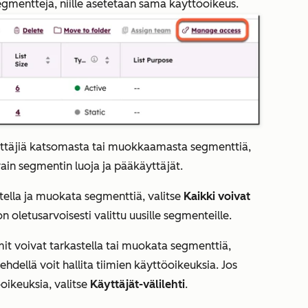
 segmenttejä, niille asetetaan sama käyttöoikeus.
äyttäjiä katsomasta tai muokkaamasta segmenttiä,
ain segmentin luoja ja pääkäyttäjät.
stella ja muokata segmenttiä, valitse
Kaikki voivat
 oletusarvoisesti valittu uusille segmenteille.
imit voivat tarkastella tai muokata segmenttiä,
lehdellä
voit hallita tiimien käyttöoikeuksia. Jos
öoikeuksia, valitse
Käyttäjät-välilehti
.