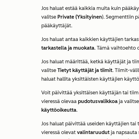
Jos haluat estää kaikkia muita kuin pääk
valitse
Private (Yksityinen
). Segmenttiin p
pääkäyttäjät.
Jos haluat antaa kaikkien käyttäjien tarka
tarkastella ja muokata
. Tämä vaihtoehto on
Jos haluat määrittää, ketkä käyttäjät ja ti
valitse
Tietyt käyttäjät ja tiimit
.
Tiimit-väli
haluat hallita yksittäisten käyttäjien käytt
Voit päivittää yksittäisen käyttäjän tai t
vieressä olevaa
pudotusvalikkoa
ja valits
käyttöoikeutta
.
Jos haluat päivittää useiden käyttäjien tai
vieressä olevat
valintaruudut
ja napsauta s