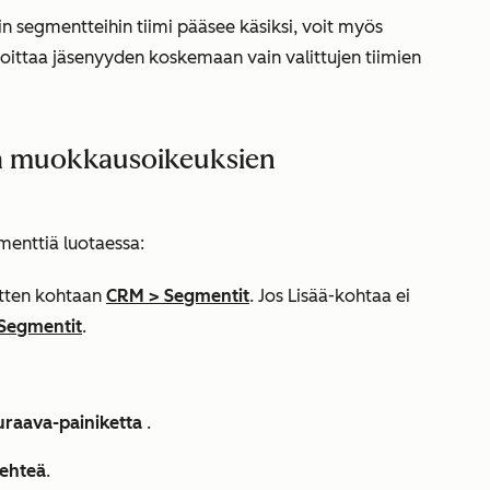
hin segmentteihin tiimi pääsee käsiksi, voit myös
rajoittaa jäsenyyden koskemaan vain valittujen tiimien
ja muokkausoikeuksien
menttiä luotaessa:
sitten kohtaan
CRM
>
Segmentit
. Jos
Lisää
-kohtaa ei
Segmentit
.
uraava-painiketta
.
lehteä
.