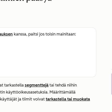
lauksen
kanssa, paitsi jos toisin mainitaan:
vat tarkastella
segmenttejä
tai tehdä niihin
in käyttöoikeusasetuksia. Määrittämällä
käyttäjät ja tiimit voivat
tarkastella tai muokata