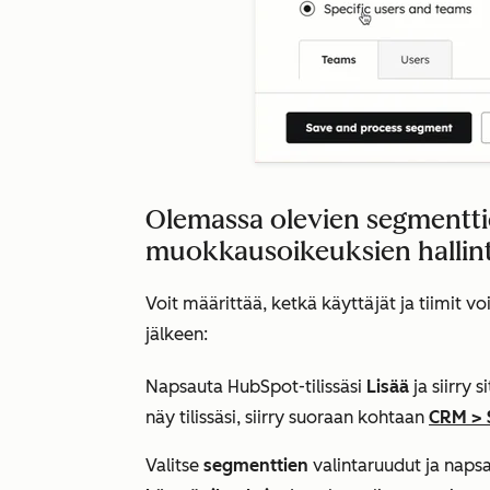
Olemassa olevien segmenttie
muokkausoikeuksien hallin
Voit määrittää, ketkä käyttäjät ja tiimit v
jälkeen:
Napsauta HubSpot-tilissäsi
Lisää
ja siirry 
näy tilissäsi, siirry suoraan kohtaan
CRM
>
Valitse
segmenttien
valintaruudut ja naps