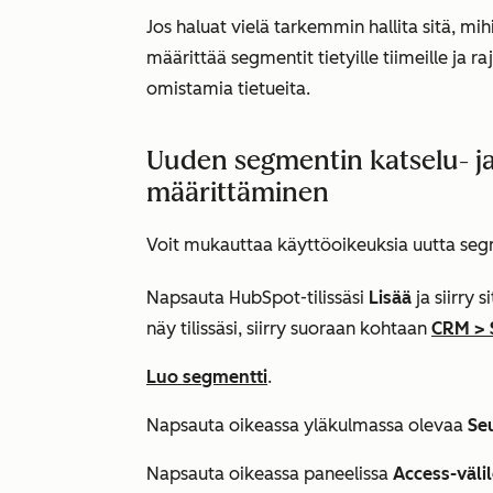
Jos haluat vielä tarkemmin hallita sitä, mi
määrittää segmentit tietyille tiimeille ja 
omistamia tietueita.
Uuden segmentin katselu- 
määrittäminen
Voit mukauttaa käyttöoikeuksia uutta seg
Napsauta HubSpot-tilissäsi
Lisää
ja siirry 
näy tilissäsi, siirry suoraan kohtaan
CRM
>
Luo segmentti
.
Napsauta oikeassa yläkulmassa olevaa
Se
Napsauta oikeassa paneelissa
Access-väli