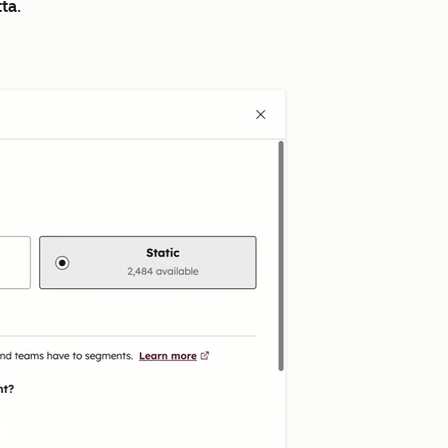
tta
.