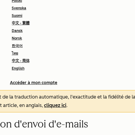
Polski
Svenska
Suomi
中文 - 繁體
Dansk
Norsk
한국어
ไทย
中文 - 简体
English
Accéder à mon compte
tat de la traduction automatique, l'exactitude et la fidélité de
 article, en anglais,
cliquez ici
.
on d'envoi d'e-mails