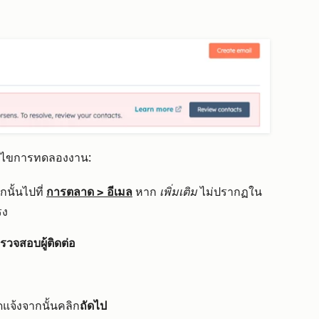
ก้ไขการทดลองงาน:
นั้นไปที่
การตลาด
>
อีเมล
หาก
เพิ่มเติม
ไม่ปรากฏใน
รง
รวจสอบผู้ติดต่อ
แจ้งจากนั้นคลิก
ถัดไป