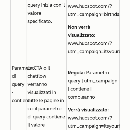
query inizia con il
www.hubspot.com/?
valore
utm_campaign=birthdaytre
specificato.
Non verrà
visualizzato:
www.hubspot.com/?
utm_campaign=itsyourbirth
Parametro
La CTA o il
Regola:
Parametro
di
chatflow
query | utm_campaign
query
verranno
| contiene |
-
visualizzati in
compleanno
contiene
tutte le pagine in
cui il parametro
Verrà visualizzato:
di query contiene
www.hubspot.com/?
il valore
utm_campaign=itsyourbirth