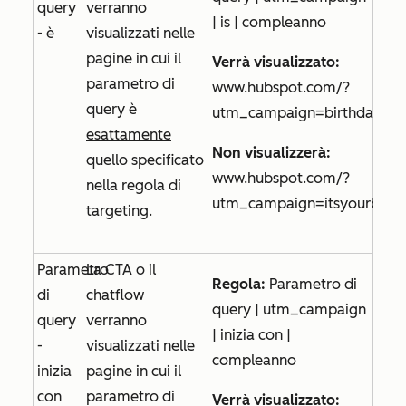
query
verranno
| is | compleanno
- è
visualizzati nelle
pagine in cui il
Verrà visualizzato:
parametro di
www.hubspot.com/?
query è
utm_campaign=birthday
esattamente
Non visualizzerà:
quello specificato
www.hubspot.com/?
nella regola di
utm_campaign=itsyourbirth
targeting.
Parametro
La CTA o il
Regola:
Parametro di
di
chatflow
query | utm_campaign
query
verranno
| inizia con |
-
visualizzati nelle
compleanno
inizia
pagine in cui il
con
parametro di
Verrà visualizzato: