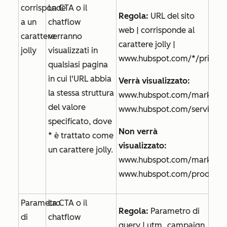
corrisponde
La CTA o il
Regola:
URL del sito
a un
chatflow
web | corrisponde al
carattere
verranno
carattere jolly |
jolly
visualizzati in
www.hubspot.com/*/pricing
qualsiasi pagina
in cui l'URL abbia
Verrà visualizzato:
la stessa struttura
www.hubspot.com/marketing
del valore
www.hubspot.com/service/pr
specificato, dove
Non verrà
* è trattato come
visualizzato:
un carattere jolly.
www.hubspot.com/marketin
www.hubspot.com/product/s
Parametro
La CTA o il
Regola:
Parametro di
di
chatflow
query | utm_campaign