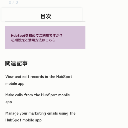
0 / 0
目次
関連記事
View and edit records in the HubSpot
mobile app
Make calls from the HubSpot mobile
app
Manage your marketing emails using the
HubSpot mobile app