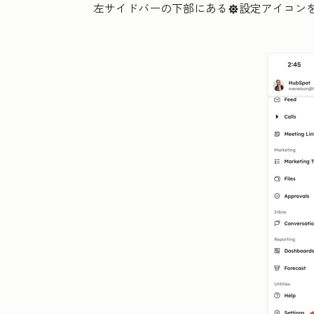
左サイドバーの下部にある
設定
アイコン
settings