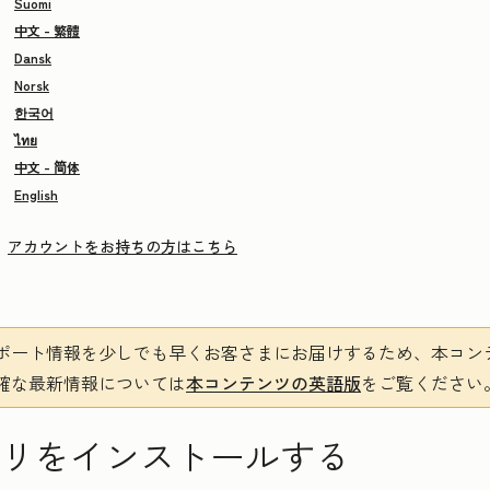
Suomi
中文 - 繁體
Dansk
Norsk
한국어
ไทย
中文 - 简体
English
アカウントをお持ちの方はこちら
ポート情報を少しでも早くお客さまにお届けするため、本コン
確な最新情報については
本コンテンツの英語版
をご覧ください
アプリをインストールする