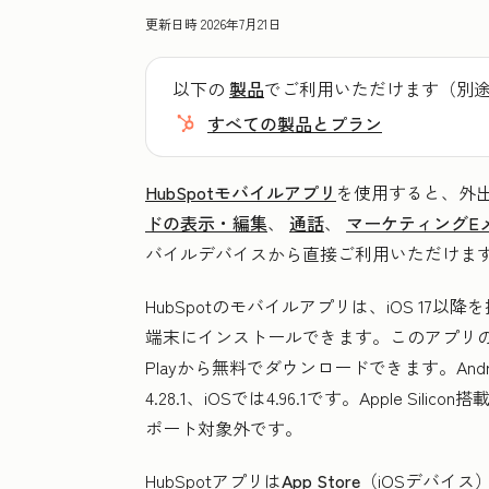
更新日時
2026年7月21日
以下の
製品
でご利用いただけます（別
すべての製品とプラン
HubSpotモバイルアプリ
を使用すると、外
ドの表示・編集
、
通話
、
マーケティングE
バイルデバイスから直接ご利用いただけま
HubSpotのモバイルアプリは、iOS 17以降を搭
端末にインストールできます。このアプリの最新バー
Playから無料でダウンロードできます。An
4.28.1、iOSでは4.96.1です。Apple 
ポート対象外です。
HubSpotアプリは
App Store
（iOSデバイス