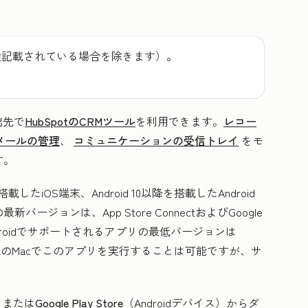
途記載されている場合を除きます）。
出先で
HubSpotのCRMツール
を利用できます。
レコー
メールの管理
、
コミュニケーションの受信トレイ
をモ
す。
載したiOS端末、Android 10以降を搭載したAndroid
ジョンは、App Store ConnectおよびGoogle
droidでサポートされるアプリの最低バージョンは
Silicon搭載のMacでこのアプリを実行することは可能ですが、サ
）または
Google Play Store
（Androidデバイス）からダ