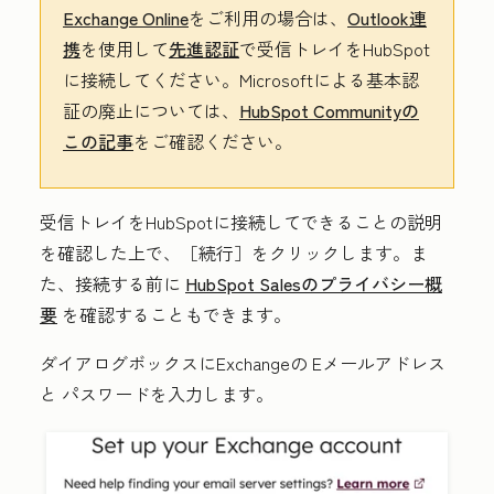
Exchange Online
をご利用の場合は、
Outlook連
携
を使用して
先進認証
で受信トレイをHubSpot
に接続してください。Microsoftによる基本認
証の廃止については、
HubSpot Communityの
この記事
をご確認ください。
受信トレイをHubSpotに接続してできることの説明
を確認した上で、
［続行］
をクリックします。ま
た、接続する前に
HubSpot Salesのプライバシー概
要
を確認することもできます。
ダイアログボックスにExchangeの
Eメールアドレス
と
パスワード
を入力します。