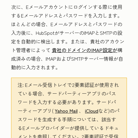
次に、Eメールアカウントにログインする際に使用
する
Eメールアドレス
と
パスワード
を入力します。
ほとんどの場合、Eメールアドレスとパスワードの
入力後に、HubSpotがサーバーのIMAPとSMTPの設
定を自動的に検出します。または、貴社のアカウン
ト管理者によって
貴社のドメインのIMAP設定が
構
成済みの場合、IMAPおよびSMTPサーバー情報が自
動的に入力されます。
注:
Eメール受信トレイで2要素認証が使用され
ている場合、サードパーティーアプリのパス
ワードを入力する必要があります。サードパ
ーティーアプリ(
Yahoo Mail
、
iCloud
など)のパ
スワードを生成する手順については、該当す
るEメールプロバイダーが提供しているドキュ
メントを参照してください。2要素認証で受信