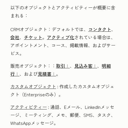
以下のオブジェクトとアクティビティーが概要に含
まれる：
CRMオブジェクト
：デフォルトでは、
コンタクト
、
会社
、
チケット
。
アクティブ化
されている場合は、
アポイントメント、コース、掲載情報、およびサー
ビス
。
販売オブジェクト：
：
取引：
、
見込み客：
、
明細
行：
、および
見積書：
。
カスタムオブジェクト
: 作成したカスタムオブジェ
クト（
Enterprise
のみ）。
アクティビティー
: 通話、Eメール、LinkedInメッセ
ージ、ミーティング、メモ、郵便、SMS、タスク、
WhatsAppメッセージ。