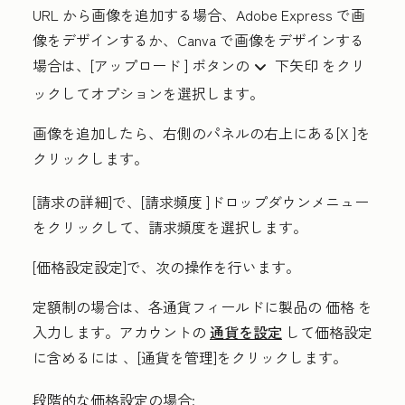
URL から画像を追加する場合、Adobe Express で画
像をデザインするか、Canva で画像をデザインする
場合は、[
アップロード
] ボタンの
下矢印
をクリ
down do
ックして
オプションを選択します
。
画像を追加したら、右側のパネルの右上にある
[X
]を
クリックします。
[請求の詳細
]で、[
請求頻度
]ドロップダウンメニュー
をクリックして、
請求頻度
を選択します。
[価格設定設定]
で、次の操作を行います。
定額制の場合は、各通貨フィールドに製品の
価格
を
入力します。アカウントの
通貨を設定
して価格設定
に含めるには
、[通貨を管理]をクリックします
。
段階的な価格設定の場合: