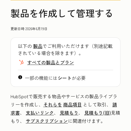
製品を作成して管理する
更新日時
2026年6月19日
以下の
製品
でご利用いただけます（別途記載
されている場合を除きます）。
すべての製品とプラン
一部の機能には
シート
が必要
HubSpotで販売する物品やサービスの製品ライブラ
リーを作成し、
それらを
商品項目
として取引、
請
求書
、
支払いリンク
、
見積もり
、
見積もり(旧)
見積
もり、
サブスクリプション
に関連付けます。