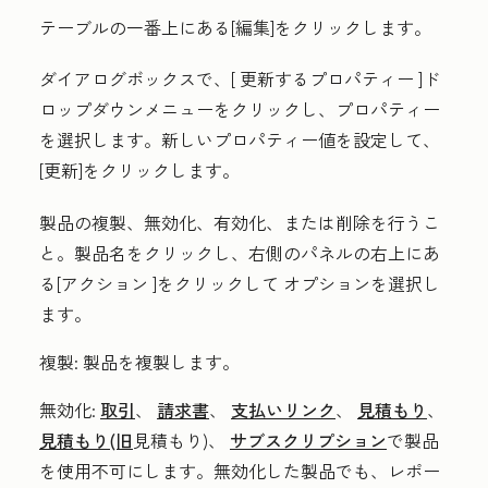
テーブルの一番上にある[
編集
]をクリックします。
ダイアログボックスで、[
更新するプロパティー
]ド
ロップダウンメニューをクリックし、
プロパティー
を選択します。新しい
プロパティー値
を設定して、
[
更新
]をクリックします。
製品の複製、無効化、有効化、または削除を行うこ
と。
製品名
をクリックし、右側のパネルの右上にあ
る[
アクション
]をクリックして
オプションを選択し
ます。
複製:
製品を複製します。
無効化:
取引
、
請求書
、
支払いリンク
、
見積もり
、
見積もり(旧
見積もり)、
サブスクリプション
で製品
を使用不可にします。無効化した製品でも、レポー