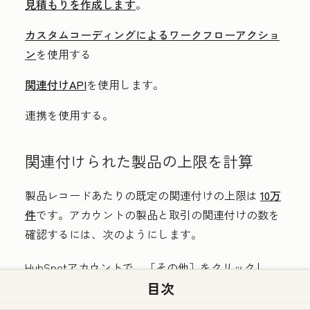
見積もりを作成します
。
カスタムコーディングによるワークフローアクショ
ン
を使用する
関連付けAPI
を使用します。
連携を使用する。
関連付けられた製品の上限を計算
製品レコードあたりの既定の関連付けの上限は
10万
件
です。アカウントの製品と取引の関連付けの数を
確認するには、次のようにします。
HubSpotアカウントで、
［その他］をクリックし、
目次
［データ管理］＞
［データモデル］
に移動します。
アカウントに
［その他］が表示されない場合は、