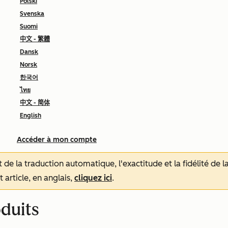
Polski
Svenska
Suomi
中文 - 繁體
Dansk
Norsk
한국어
ไทย
中文 - 简体
English
Accéder à mon compte
tat de la traduction automatique, l'exactitude et la fidélité de
 article, en anglais,
cliquez ici
.
oduits