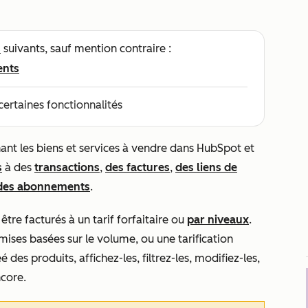
s
suivants, sauf mention contraire :
ents
certaines fonctionnalités
ant les biens et services à vendre dans HubSpot et
s
à des
transactions
,
des factures
,
des liens de
des abonnements
.
être facturés à un tarif forfaitaire ou
par niveaux
.
ises basées sur le volume, ou une tarification
 des produits, affichez-les, filtrez-les, modifiez-les,
ncore.