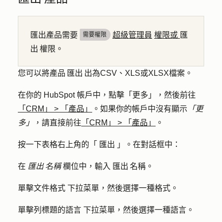
匯出產品需要
超級管理員
權限或
匯
需要權限
出 權限。
您可以將產品 匯出 出為CSV、XLS或XLSX檔案。
在你的 HubSpot 帳戶中，點擊
「更多」
，然後前往
「CRM」
>
「產品」
。如果你的帳戶中沒有顯示
「更
多」
，請直接前往
「CRM」
>
「產品」
。
按一下表格右上角的「
匯出
」。在對話框中：
在
匯出 名稱
欄位中，輸入
匯出 名稱
。
單擊
文件格式
下拉菜單，然後選擇一種
格式
。
單擊
列標題的語言
下拉菜單，然後選擇一種
語言
。