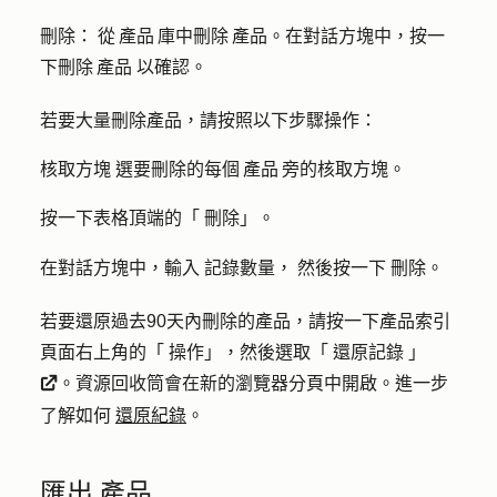
刪除：
從 產品 庫中刪除 產品。在對話方塊中，按一
下
刪除 產品
以確認。
若要大量刪除產品，請按照以下步驟操作：
核取方塊
選要刪除的每個 產品 旁的核取方塊。
按一下表格頂端的「
刪除
」。
在對話方塊中，輸入
記錄數量，
然後按一下
刪除
。
若要還原過去90天內刪除的產品，請按一下產品索引
頁面右上角的「
操作
」，然後選取「
還原記錄
」
。資源回收筒會在新的瀏覽器分頁中開啟。進一步
externalLink
了解如何
還原紀錄
。
匯出 產品