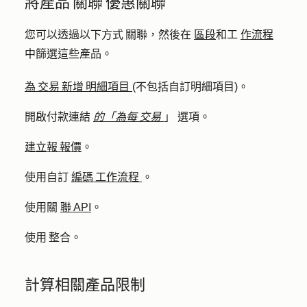
將產品 關聯 優惠關聯
您可以透過以下方式 關聯，然後在
區段
和工
作流程
中篩選這些產品。
為 交易 新增 明細項目
(不包括自訂明細項目)。
開啟付款連結
的「為每 交易
」
選項。
建立報 報價
。
使用自訂
編碼 工作流程
。
使用關
聯 API
。
使用 整合。
計算相關產品限制