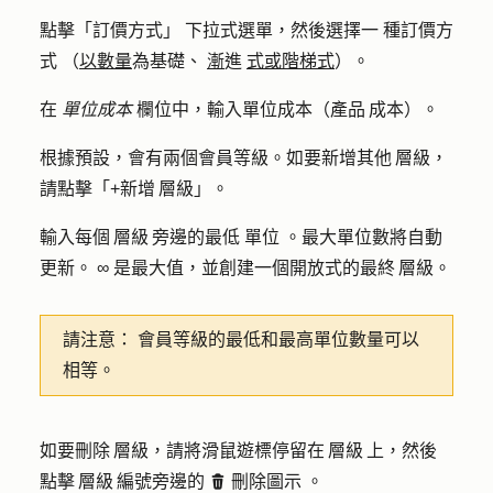
點擊「
訂價方式」
下拉式選單，然後選擇一
種訂價方
式
（
以數量
為基礎、
漸
進
式或階梯式
）。
在
單位成本
欄位中，輸入
單位成本
（產品 成本）。
根據預設，會有兩個會員等級。如要新增其他 層級，
請點擊「
+新增 層級
」。
輸入每個 層級 旁邊
的最低
單位
。最大單位數將自動
更新。
∞
是最大值，並創建一個開放式的最終 層級。
請注意：
會員等級的最低和最高單位數量可以
相等。
如要刪除 層級，請將滑鼠遊標停留在 層級 上，然後
點擊 層級 編號旁邊的
刪除圖示
。
delete