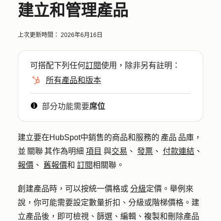
建立和管理產品
上次更新時間：
2026年6月16日
可搭配下列任何
訂閱
使用，除非另有註明：
所有產品和版本
部分功能需要
席位
建立要在HubSpot中銷售的商品和服務的 產品 品庫，
並 關聯 其作為明細
項目
與
交易
、
發票
、
付款連結
、
報價
、
舊報價
和
訂閱
相關聯。
創建產品時，可以按統一價格或
分級
定價。舉例來
說，你可能需要設定數量折扣、分級或階梯價格。建
立產品後，即可檢視、篩選、編輯、複製和刪除產品