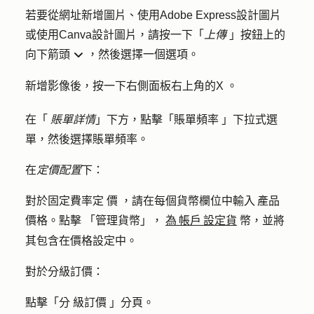
若要從網址新增圖片、使用Adobe Express設計圖片
或使用Canva設計圖片，請按一下「
上傳
」按鈕上的
向下箭頭
，然後選擇一個
選項
。
down do
新增影像後，按一下右側面板右上角的
X
。
在「
賬單詳情
」下方，點擊「
賬單頻率
」下拉式選
單，然後選擇
賬單頻率
。
在
定價配置
下：
對於固定費率定
價
，請在每個貨幣欄位中輸入 產品
價格。點擊
「管理貨幣」
，
為 帳戶 設定貨
幣，並將
其包含在價格設定中。
對於分級訂價：
點擊「分
級訂價
」分頁。