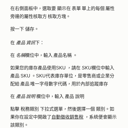
在右側面板中，選取要
顯示在 表單 單上的每個 屬性
旁邊的屬性核取方 核取方塊。
按一下
儲存
。
在
產品 資訊
下：
在
名稱
欄位中，輸入 產品
名稱
。
如果您的庫存產品使用SKU ，請在
SKU
欄位中輸入
產品
SKU
。SKU代表庫存單位，是零售商或企業分
配給 產品 唯一字母數字代碼，用於內部追蹤庫存
在
產品 說明
欄位中，輸入
產品
說明
點擊
稅務類別
下拉式選單，然後選擇一個
類別
。如
果你在設定中開啟了
自動徵收銷售稅
，系統便會顯示
該類別。