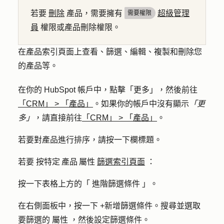
若要
刪除
產品，需要擁有
超級管理
需要權限
員
權限或產品刪除權限。
在產品索引頁面上查看、篩選、編輯、複製和刪除您
的產品等。
在你的 HubSpot 帳戶中，點擊
「更多」
，然後前往
「CRM」
>
「產品」
。如果你的帳戶中沒有顯示
「更
多」
，請直接前往
「CRM」
>
「產品」
。
若要對產品進行排序，請按一下
欄標題
。
若要
按特定 產品 屬性
篩選索引頁面
：
按一下表格上方的「
進階篩選條件
」。
在右側面板中，按一下
+新增篩選條件
。搜尋並選取
要篩選的
屬性
，然後設定篩選條件。