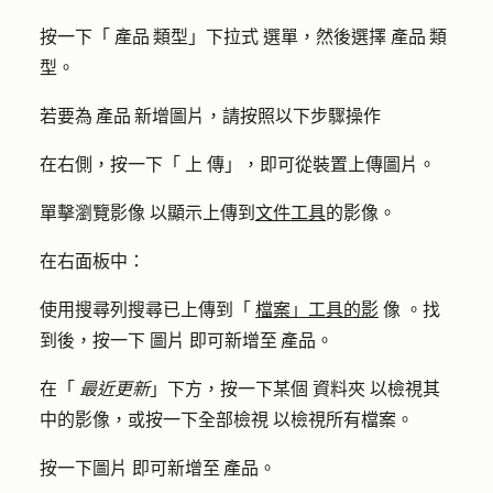
按一下「
產品 類型」下拉式
選單，然後選擇
產品 類
型
。
若要為 產品 新增圖片，請按照以下步驟操作
在右側，按一下「
上
傳」，即可從裝置上傳圖片。
單擊
瀏覽影像
以顯示上傳到
文件工具
的影像。
在右面板中：
使用搜尋列搜尋已上傳到「
檔案」工具的影
像
。找
到後，按一下
圖片
即可新增至 產品。
在「
最近更新
」下方，按一下某個
資料夾
以檢視其
中的影像，或按一下
全部檢視
以檢視所有檔案。
按一下圖
片
即可新增至 產品。