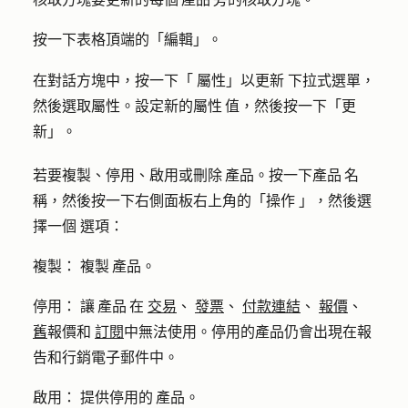
按一下表格頂端的
「編輯」
。
在對話方塊中，按一下「
屬性」以更新
下拉式選單，
然後選取
屬性
。設定新的
屬性 值
，然後按一下「
更
新
」。
若要複製、停用、啟用或刪除 產品。按一下
產品 名
稱
，然後按一下右側面板右上角的「
操作
」，然後選
擇一個
選項
：
複
製：
複製 產品。
停用：
讓 產品 在
交易
、
發票
、
付款連結
、
報價
、
舊
報價和
訂閱
中無法使用。停用的產品仍會出現在報
告和行銷電子郵件中。
啟用：
提供停用的 產品。