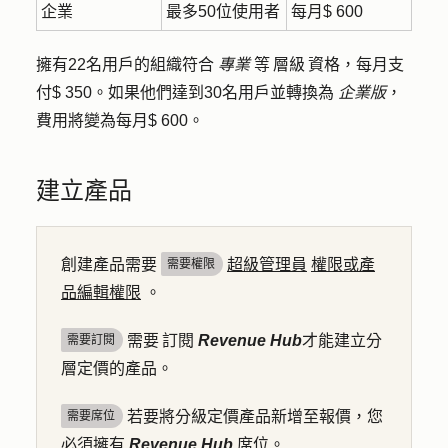
企業
最多50位使用者
每月$ 600
擁有22名用戶的組織符合
專業
等 層級 資格，每月支
付$ 350。如果他們達到30名用戶並轉換為
企業版
，
費用將變為每月$ 600。
建立產品
創建產品需要
超級管理員
權限或產
需要權限
品編輯權限
。
需要 訂閱
Revenue Hub
才能建立分
需要訂閱
層定價的產品。
若要將分級定價產品新增至報價，您
需要席位
必須擁有
Revenue Hub
席位。