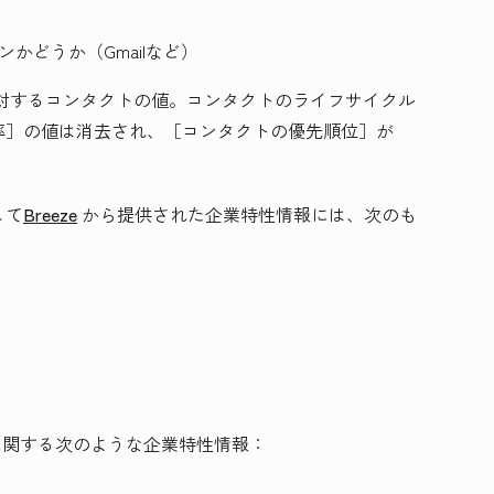
かどうか（Gmailなど）
対するコンタクトの値。コンタクトのライフサイクル
率］
の値は消去され、［コンタクトの優先順位］
が
して
Breeze
から提供された企業特性情報には、次のも
トに関する次のような企業特性情報：