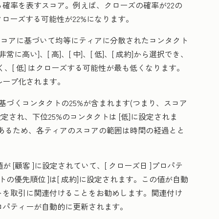
確率を表すスコア。例えば、クローズの確率が22の
クローズする可能性が22%になります。
コアに基づいて均等にティアに分散されたコンタクト
非常に高い
]、[
高
]、[
中
]、[
低]、[
成約
]から選択でき、
く、[
低]
はクローズする可能性が最も低くなります。
ループ化されます。
基づくコンタクトの25%が含まれます(つまり、スコア
設定され、下位25%のコンタクトは
[低]
に設定されま
あるため、各ティアのスコアの範囲は時間の経過とと
値が
[顧客
]に設定されていて、[
クローズ日
]プロパテ
トの優先順位
]は[
成約]に設定されます。
この値が自動
トを取引に関連付けることをお勧めします。関連付け
ロパティーが自動的に更新されます。