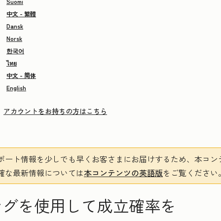
Suomi
中文 - 繁體
Dansk
Norsk
한국어
ไทย
中文 - 简体
English
アカウントをお持ちの方はこちら
ポート情報を少しでも早くお客さまにお届けするため、本コン
確な最新情報については
本コンテンツの英語版
をご覧ください
ングを使用して成立確率を