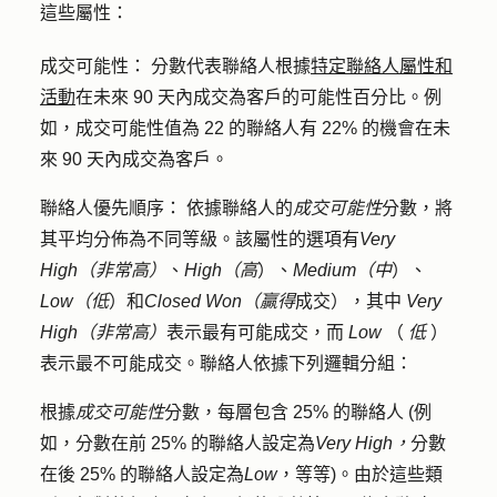
這些屬性：
成交可能性：
分數代表聯絡人根據
特定聯絡人屬性和
活動
在未來 90 天內成交為客戶的可能性百分比。例
如，成交可能性值為 22 的聯絡人有 22% 的機會在未
來 90 天內成交為客戶。
聯絡人優先順序：
依據聯絡人的
成交可能性
分數，將
其平均分佈為不同等級。該屬性的選項有
Very
High（非常高）
、
High（高
）、
Medium（中
）、
Low（低
）和
Closed Won（贏得
成交），其中
Very
High（非常高）
表示最有可能成交，而
Low
（
低
）
表示最不可能成交。聯絡人依據下列邏輯分組：
根據
成交可能性
分數，每層包含 25% 的聯絡人 (例
如，分數在前 25% 的聯絡人設定為
Very High，
分數
在後 25% 的聯絡人設定為
Low
，等等)。由於這些類