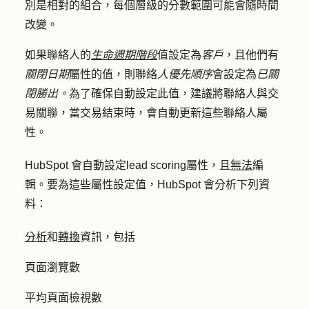
別是相對的組合，每個層級的分數範圍可能會隨時間
改變。
如果聯絡人的
生命週期階段
值設定為
客戶
，且他們有
關閉日期
屬性的值，則聯絡
人優先順序
會設定為
已關
閉勝出。
為了確保自動設定此值，建議將聯絡人與交
易關聯，當交易結束時，會自動更新這些聯絡人屬
性。
HubSpot 會自動設定lead scoring屬性，且
無法
編
輯。要為這些屬性設定值，HubSpot 會分析下列資
料：
分析
和
轉換
資訊，包括
頁面瀏覽數
平均頁面檢視數