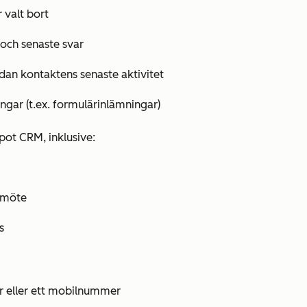
 valt bort
k och senaste svar
an kontaktens senaste aktivitet
ngar (t.ex. formulärinlämningar)
pot CRM, inklusive:
 möte
s
r
eller ett
mobilnummer