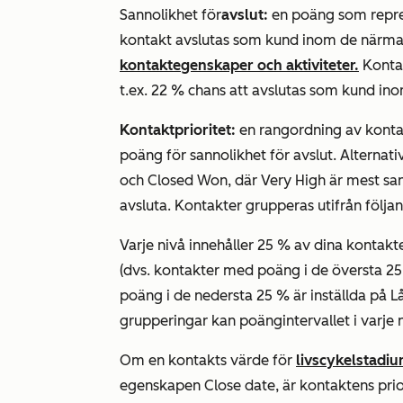
Sannolikhet för
avslut:
en poäng som repres
kontakt avslutas som kund inom de närma
kontaktegenskaper och aktiviteter.
Kontak
t.ex. 22 % chans att avslutas som kund i
Kontaktprioritet:
en rangordning av kontak
poäng
för sannolikhet
för
avslut
. Alternat
och
Closed Won
, där
Very High
är mest san
avsluta. Kontakter grupperas utifrån följan
Varje nivå innehåller 25 % av dina kontak
(dvs. kontakter med poäng i de översta 25
poäng i de nedersta 25 % är inställda på
L
grupperingar kan poängintervallet i varje n
Om en kontakts värde för
livscykelstadi
egenskapen
Close date
, är kontaktens
prio