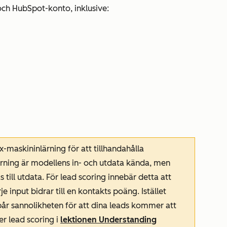
och HubSpot-konto, inklusive:
m
askininlärning för att tillhandahålla
rning är modellens in- och utdata kända, men
ill utdata. För lead scoring innebär detta att
je input bidrar till en kontakts poäng. Istället
pår sannolikheten för att dina leads kommer att
r lead scoring i
lektionen Understanding