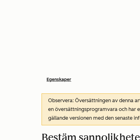
Egenskaper
Observera: Översättningen av denna art
en översättningsprogramvara och har ev
gällande versionen med den senaste i
Bestäm sannolikheten