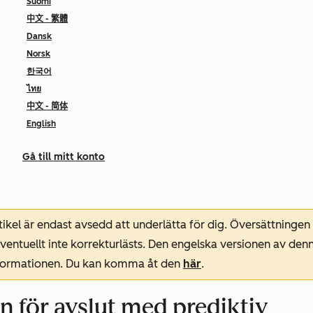
Suomi
中文 - 繁體
Dansk
Norsk
한국어
ไทย
中文 - 简体
English
Gå till mitt konto
ikel är endast avsedd att underlätta för dig. Översättningen
entuellt inte korrekturlästs. Den engelska versionen av denn
nformationen. Du kan komma åt den
här
.
 för avslut med prediktiv