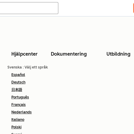
Hjälpcenter
Dokumentering
Utbildning
Svenska
: Välj ett språk
Español
Deutsch
日本語
Português
Français
Nederlands
Italiano
Polski