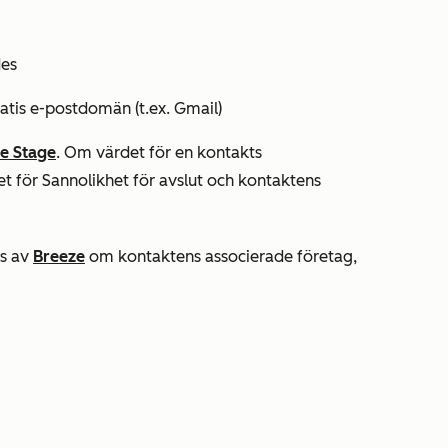
des
atis e-postdomän (t.ex. Gmail)
le Stage
. Om värdet för en kontakts
det
för Sannolikhet
för
avslut
och kontaktens
ls av
Breeze
om kontaktens associerade företag,