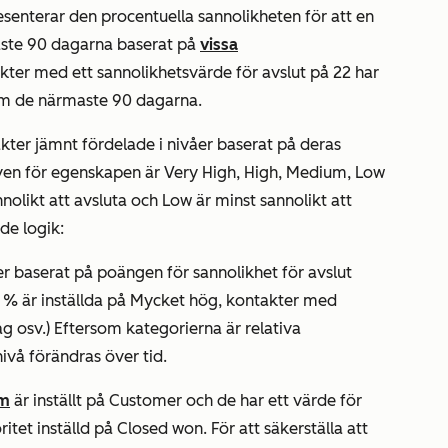
enterar den procentuella sannolikheten för att en
ste 90 dagarna baserat på
vissa
ter med ett sannolikhetsvärde för avslut på 22 har
nom de närmaste 90 dagarna.
ter jämnt fördelade i nivåer baserat på deras
iven för egenskapen är
Very High
,
High
,
Medium
,
Low
nolikt att avsluta och
Low
är minst sannolikt att
de logik:
ter baserat på poängen
för sannolikhet
för
avslut
 % är inställda på
Mycket hög
, kontakter med
åg
osv.) Eftersom kategorierna är relativa
ivå förändras över tid.
um
är inställt på
Customer
och de har ett värde för
ritet
inställd på
Closed won.
För att säkerställa att