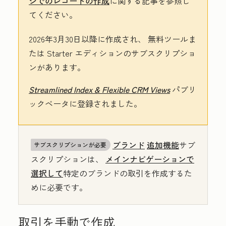
ジでのレコードの作成
に関する記事を参照し
てください。
2026年3月30日以降に作成され、
無料
ツールま
たは
Starter
エディションのサブスクリプショ
ンがあります。
Streamlined Index & Flexible CRM Views
パブリ
ックベータに登録されました。
ブランド
追加機能
サブ
サブスクリプションが必要
スクリプションは、
メインナビゲーションで
選択して
特定のブランドの取引を作成するた
めに必要です。
取引を手動で作成