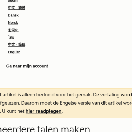
Suomi
中文 - 繁體
Dansk
Norsk
한국어
ไทย
中文 - 简体
English
Ga naar mijn account
t artikel is alleen bedoeld voor het gemak.
De vertaling wor
oefgelezen. Daarom moet de Engelse versie van dit artikel w
. U kunt het
hier raadplegen
.
meerdere talen maken