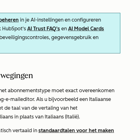
 beheren
in je AI-instellingen en configureren
k HubSpot's
AI Trust FAQ's
en
AI Model Cards
-beveiligingscontroles, gegevensgebruik en
rwegingen
van het abonnementstype moet
exact
overeenkomen
g-e-maileditor. Als u bijvoorbeeld een
Italiaanse
t de taal van de vertaling van het
aliaans
in plaats van
Italiaans (Italië)
.
isch vertaald in
standaardtalen voor het maken