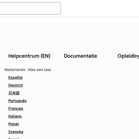
Helpcentrum (EN)
Documentatie
Opleidin
Nederlands
: Kies een taal
Español
Deutsch
日本語
Português
Français
Italiano
Polski
Svenska