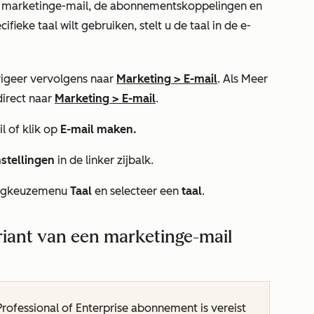
n marketinge-mail, de abonnementskoppelingen en
ieke taal wilt gebruiken, stelt u de taal in de e-
igeer vervolgens naar
Marketing
>
E-mail
. Als
Meer
direct naar
Marketing
>
E-mail
.
l of klik op
E-mail maken.
stellingen
in de linker zijbalk.
olgkeuzemenu
Taal
en selecteer een
taal
.
riant van een marketinge-mail
Professional
of
Enterprise
abonnement is vereist