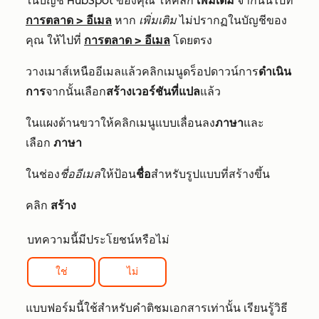
ในบัญชี HubSpot ของคุณ ให้คลิก
เพิ่มเติม
จากนั้นไปที่
การตลาด
>
อีเมล
หาก
เพิ่มเติม
ไม่ปรากฏในบัญชีของ
คุณ ให้ไปที่
การตลาด
>
อีเมล
โดยตรง
วางเมาส์เหนืออีเมลแล้วคลิกเมนูดร็อปดาวน์การ
ดำเนิน
การ
จากนั้นเลือก
สร้างเวอร์ชันที่แปล
แล้ว
ในแผงด้านขวาให้คลิกเมนูแบบเลื่อนลง
ภาษา
และ
เลือก
ภาษา
ในช่อง
ชื่ออีเมล
ให้ป้อน
ชื่อ
สำหรับรูปแบบที่สร้างขึ้น
คลิก
สร้าง
บทความนี้มีประโยชน์หรือไม่
ใช่
ไม่
แบบฟอร์มนี้ใช้สำหรับคำติชมเอกสารเท่านั้น เรียนรู้วิธี