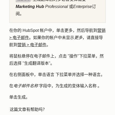
Marketing Hub
Professional
或
Enterprise
订
阅。
在你的 HubSpot 帐户中，单击
更多
，然后导航到
营销
>
电子邮件
。如果你的帐户中未显示
更多
，请直接导
航到
营销
>
电子邮件
。
将鼠标悬停在电子邮件上，点击 "
操作
"下拉菜单，然
后选择 "
生成翻译版本
"。
在右侧面板中，单击
语言
下拉菜单并选择一种
语言
。
在
电子邮件名称
字段中，为生成的变体输入
名称
。
单击
生成
。
这篇文章有帮助吗？