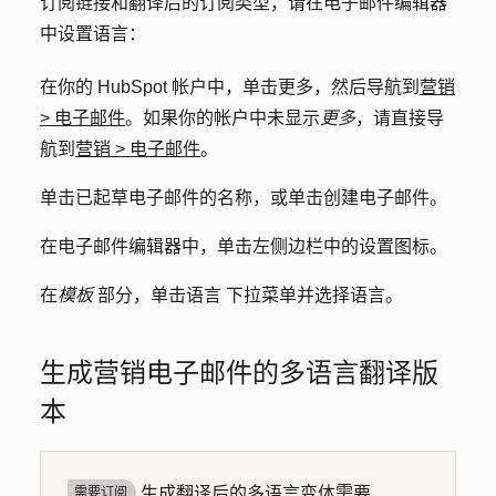
订阅链接和翻译后的订阅类型，请在电子邮件编辑器
中设置语言：
在你的 HubSpot 帐户中，单击
更多
，然后导航到
营销
>
电子邮件
。如果你的帐户中未显示
更多
，请直接导
航到
营销
>
电子邮件
。
单击已起草电子邮件的
名称
，或单击
创建电子邮件。
在电子邮件编辑器中，单击左侧边栏中的
设置图标
。
在
模板
部分，单击
语言
下拉菜单并选择
语言
。
生成营销电子邮件的多语言翻译版
本
生成翻译后的多语言变体需要
需要订阅