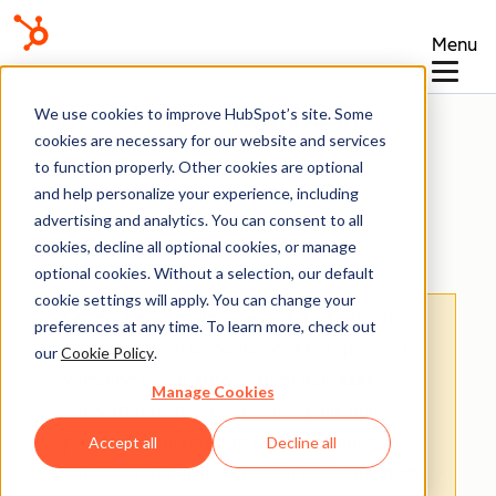
Menu
Kennisbank
We use cookies to improve HubSpot’s site. Some
cookies are necessary for our website and services
to function properly. Other cookies are optional
and help personalize your experience, including
advertising and analytics. You can consent to all
Taken
cookies, decline all optional cookies, or manage
optional cookies. Without a selection, our default
cookie settings will apply. You can change your
Let op
: De Nederlandse vertaling van dit
preferences at any time. To learn more, check out
artikel is alleen bedoeld voor het gemak.
De
our
Cookie Policy
.
vertaling wordt automatisch gemaakt via
Manage Cookies
een vertaalsoftware en is mogelijk niet
proefgelezen. Daarom moet de Engelse
Accept all
Decline all
versie van dit artikel worden beschouwd als