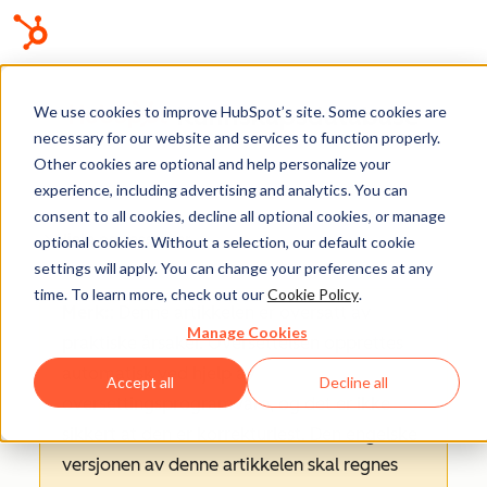
Kunnskapsdatabase
We use cookies to improve HubSpot’s site. Some cookies are
necessary for our website and services to function properly.
Other cookies are optional and help personalize your
experience, including advertising and analytics. You can
consent to all cookies, decline all optional cookies, or manage
Hjelp og ressurser
optional cookies. Without a selection, our default cookie
settings will apply. You can change your preferences at any
time. To learn more, check out our
Cookie Policy
.
Merk:
: Denne artikkelen er oversatt av
Manage Cookies
praktiske årsaker. Oversettelsen opprettes
automatisk ved hjelp av
Accept all
Decline all
oversettingsprogramvare, og det er ikke
sikkert at den er korrekturlest. Den engelske
versjonen av denne artikkelen skal regnes