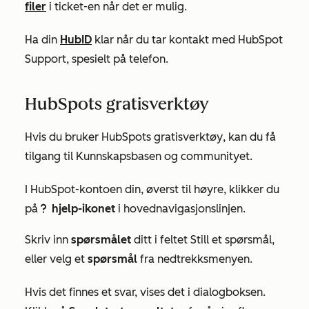
filer
i ticket-en når det er mulig.
Ha din
HubID
klar når du tar kontakt med HubSpot
Support, spesielt på telefon.
HubSpots gratisverktøy
Hvis du bruker
HubSpots gratisverktøy
, kan du få
tilgang til Kunnskapsbasen og communityet.
I HubSpot-kontoen din, øverst til høyre, klikker du
på
hjelp-ikonet
i hovednavigasjonslinjen.
questioncircleIcon help
Skriv inn
spørsmålet
ditt i feltet
Still et spørsmål
,
eller velg et
spørsmål
fra nedtrekksmenyen.
Hvis det finnes et svar, vises det i dialogboksen.