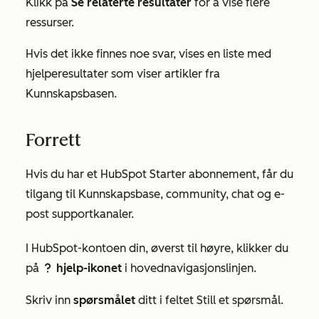
Klikk på
Se relaterte resultater
for å vise flere
ressurser.
Hvis det ikke finnes noe svar, vises en liste med
hjelperesultater som viser artikler fra
Kunnskapsbasen.
Forrett
Hvis du har et HubSpot
Starter
abonnement, får du
tilgang til Kunnskapsbase, community, chat og e-
post supportkanaler.
I HubSpot-kontoen din, øverst til høyre, klikker du
på
hjelp-ikonet
i hovednavigasjonslinjen.
question
Skriv inn
spørsmålet
ditt i feltet
Still et spørsmål
.