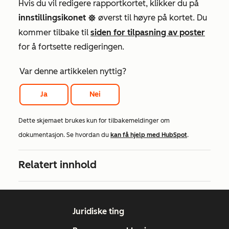
Hvis du vil redigere rapportkortet, klikker du på
innstillingsikonet
øverst til høyre på kortet. Du
settings
kommer tilbake til
siden for tilpasning av poster
for å fortsette redigeringen.
Var denne artikkelen nyttig?
Ja
Nei
Dette skjemaet brukes kun for tilbakemeldinger om
dokumentasjon. Se hvordan du
kan få hjelp med HubSpot
.
Relatert innhold
Juridiske ting