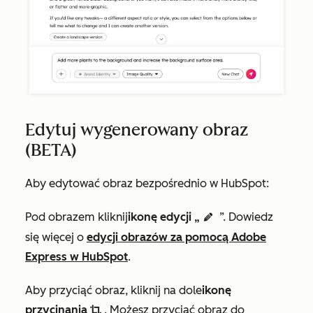
Edytuj wygenerowany obraz
(BETA)
Aby edytować obraz bezpośrednio w HubSpot:
Pod obrazem kliknij
ikonę edycji „
”. Dowiedz
edit AdA
się więcej o
edycji obrazów za pomocą Adobe
Express w HubSpot
.
Aby przyciąć obraz, kliknij na dole
ikonę
przycinania
. Możesz przyciąć obraz do
cropIcon