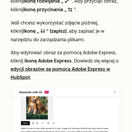
kliknij
ikonę rozwijania „
”. Aby przyciąć obraz,
enlarge
kliknij
ikonę przycinania „
”.
cropIcon
Jeśli chcesz wykorzystać zdjęcie później,
kliknij
ikonę „
” (zapisz)
, aby zapisać je w
saveEditableViewIcon
narzędziu do zarządzania plikami.
Aby edytować obraz za pomocą Adobe Express,
kliknij
ikonę Adobe Express
. Dowiedz się więcej o
edycji obrazów za pomocą Adobe Express w
HubSpot
.