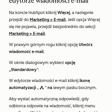
edytorze wiadomości e-mail
Na koncie HubSpot kliknij
Więcej
, a następnie
przejdź do
Marketing
>
E-mail
. Jeśli opcja
Więcej
się nie pojawia, przejdź bezpośrednio do sekcji
Marketing
>
E-mail
.
W prawym górnym rogu kliknij opcję
Utwórz
wiadomość e-mail
.
W oknie dialogowym wybierz
opcję
„Standardowy
”.
W edytorze wiadomości e-mail kliknij
ikonę
automatyzacji
„
”
na
lewym pasku bocznym.
workflows
Aby wysłać automatyczną odpowiedź, gdy
odbiorca odpowie na wiadomość, kliknij menu