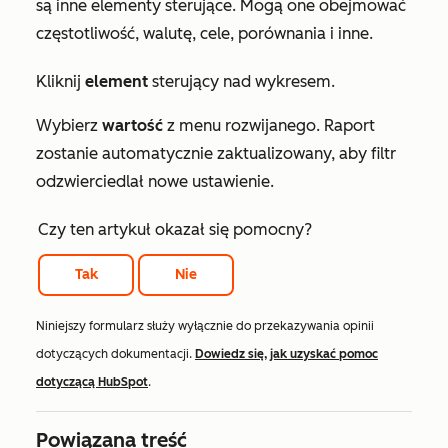
są inne elementy sterujące. Mogą one obejmować
częstotliwość
,
walutę
,
cele
, porównania i inne.
Kliknij
element
sterujący nad wykresem.
Wybierz
wartość
z menu rozwijanego. Raport
zostanie automatycznie zaktualizowany, aby filtr
odzwierciedlał nowe ustawienie.
Czy ten artykuł okazał się pomocny?
Tak
Nie
Niniejszy formularz służy wyłącznie do przekazywania opinii
dotyczących dokumentacji.
Dowiedz się, jak uzyskać pomoc
dotyczącą HubSpot
.
Powiązana treść