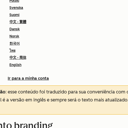
Polski
Svenska
Suomi
中文 - 繁體
Dansk
Norsk
한국어
ไทย
中文 - 简体
English
Ir para a minha conta
ção
: esse conteúdo foi traduzido para sua conveniência com 
al é a versão em inglês e sempre será o texto mais atualizado
nto branding