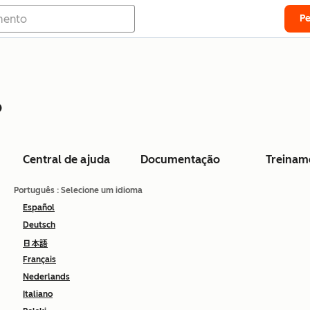
P
o
Central de ajuda
Documentação
Treinam
Português
: Selecione um idioma
Español
Deutsch
日本語
Français
Nederlands
Italiano