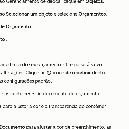
ção
Gerenciamento de dados
, clique em
Objetos
.
nso
Selecionar um objeto
e selecione
Orçamentos
.
de Orçamento
.
nto
.
izar o tema do seu orçamento. O tema será salvo
alterações. Clique no
ícone
de redefinir
dentro
refresh
 as configurações padrão.
la e os contêineres de documento do orçamento:
a
para ajustar a cor e a transparência do contêiner
Documento
para ajustar a cor de preenchimento, as