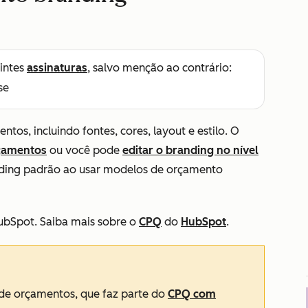
intes
assinaturas
, salvo menção ao contrário:
se
tos, incluindo fontes, cores, layout e estilo. O
çamentos
ou você pode
editar o branding no nível
anding padrão ao usar modelos de orçamento
bSpot. Saiba mais sobre o
CPQ
do
HubSpot
.
a de orçamentos, que faz parte do
CPQ com