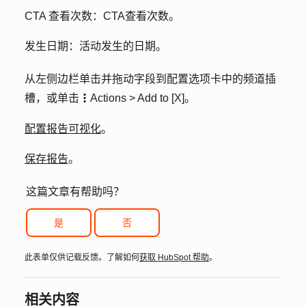
CTA 查看次数：CTA
查看次数。
发生日期：
活动发生的日期。
从左侧边栏单击并拖动字段到配置选项卡中的
频道
插
槽，或单击
Actions >
Add to [X]
。
verticalMenu
配置报告可视化
。
保存报告
。
这篇文章有帮助吗？
是
否
此表单仅供记载反馈。了解如何
获取 HubSpot 帮助
。
相关内容