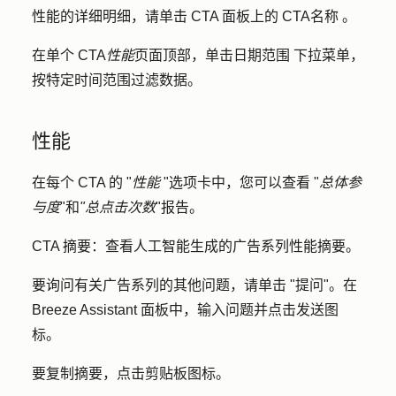
性能的详细明细，请单击 CTA 面板上的 CTA
名称
。
在单个 CTA
性能
页面顶部，单击
日期范围
下拉菜单，
按特定时间范围过滤数据。
性能
在每个 CTA 的 "
性能
"选项卡中，您可以查看 "
总体参
与度
"和
"总点击次数
"报告。
CTA 摘要：
查看人工智能生成的广告系列性能摘要。
要询问有关广告系列的其他问题，请单击 "
提问"
。在
Breeze Assistant 面板中，输入
问题
并点击
发送图
标
。
要复制摘要，点击
剪贴板图标
。