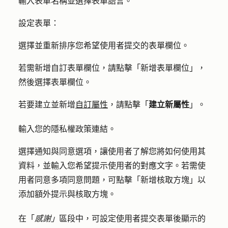
輸入
表單名稱
並選擇
表單語言
。
設定表單
：
選擇並重新排序您希望使用者提交的
表單欄位
。
若需新增自訂表單欄位，請點擊「
新增表單欄位
」，
然後
選擇表單欄位
。
若要建立並新增
自訂屬性
，請點擊「
建立新屬性
」。
輸入您的隱私權政策
連結
。
選擇
通知與同意
選項，讓使用者了解您將如何使用其
資料，並輸入您希望提示使用者的對應
文字
。若需使
用者同意多項同意問題，可點擊
「新增核取方塊
」以
添加額外提示與核取方塊。
在「
感謝」
區段中，可設定使用者提交表單後顯示的