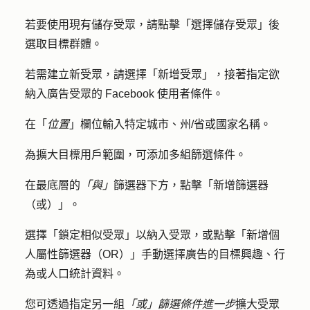
若要使用現有儲存受眾，請點擊「
選擇儲存受眾
」後
選取
目標群體
。
若需建立新受眾，請選擇「
新增受眾
」，接著指定欲
納入廣告受眾的 Facebook 使用者條件。
在「
位置
」欄位輸入特定
城市
、
州/省或
國家名稱
。
為擴大目標用戶範圍，可添加多組篩選條件。
在最底層的
「與」
篩選器下方，點擊「
新增篩選器
（或）
」。
選擇
「鎖定相似受眾
」以納入受眾，或點擊
「新增個
人屬性篩選器（OR）
」手動選擇廣告的目標興趣、行
為或人口統計資料。
您可透過指定另一組
「或」篩選條件進一步
擴大受眾