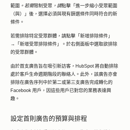
範圍
。若需
限制受眾
，請
點擊
「進一步縮小受眾範圍
（與）」
後，選擇必須與現有篩選條件同時符合的新
條件。
若需排除特定受眾群體，請點擊
「新增排除條件
」
→「
新增受眾排除條件
」。於右側面板中選取欲排除
的受眾群體。
由於首支廣告旨在吸引新訪客，HubSpot 將自動排除
處於客戶生命週期階段的聯絡人。此外，該廣告亦會
排除在廣告序列中於第二或第三支廣告完成轉化的
Facebook 用戶，因這些用戶已對您的業務表達興
趣。
設定首則廣告的預算與排程