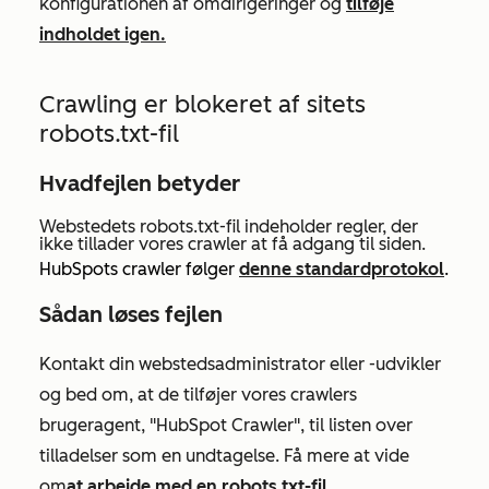
konfigurationen af omdirigeringer og
tilføje
indholdet igen.
Crawling er blokeret af sitets
robots.txt-fil
Hvad
fejlen betyder
Webstedets robots.txt-fil indeholder regler, der
ikke tillader vores crawler at få adgang til siden.
HubSpots crawler følger
denne standardprotokol
.
Sådan løses fejlen
Kontakt din webstedsadministrator eller -udvikler
og bed om, at de tilføjer vores crawlers
brugeragent, "HubSpot Crawler", til listen over
tilladelser som en undtagelse. Få mere at vide
om
at arbejde med en robots.txt-fil
.