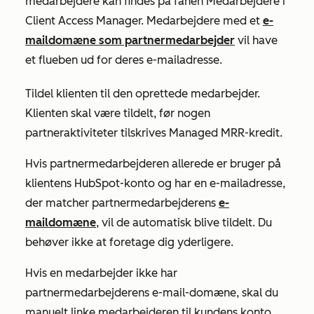
medarbejdere kan findes på
fanen
Medarbejdere
i
Client Access Manager. Medarbejdere med et
e-
maildomæne som partnermedarbejder
vil have
et flueben ud for deres e-mailadresse.
Tildel klienten til den oprettede medarbejder.
Klienten skal være tildelt, før nogen
partneraktiviteter tilskrives Managed MRR-kredit.
Hvis partnermedarbejderen allerede er bruger på
klientens HubSpot-konto og har en e-mailadresse,
der matcher partnermedarbejderens
e-
maildomæne
, vil de automatisk blive tildelt. Du
behøver ikke at foretage dig yderligere.
Hvis en medarbejder ikke har
partnermedarbejderens e-mail-domæne, skal du
manuelt linke medarbejderen til kundens konto,