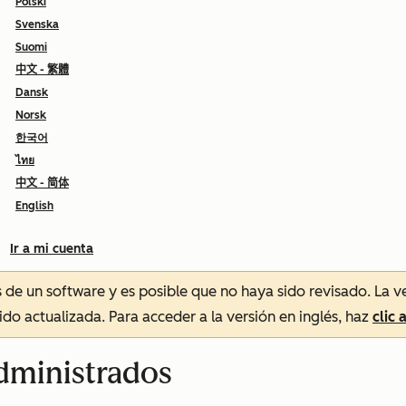
Polski
Svenska
Suomi
中文 - 繁體
Dansk
Norsk
한국어
ไทย
中文 - 简体
English
Ir a mi cuenta
és de un software y es posible que no haya sido revisado.
La v
sido actualizada. Para acceder a la versión en inglés, haz
clic 
dministrados