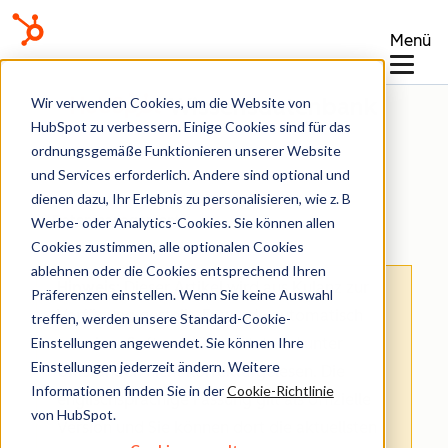
Menü
Wissensdatenbank
Wir verwenden Cookies, um die Website von
HubSpot zu verbessern. Einige Cookies sind für das
ordnungsgemäße Funktionieren unserer Website
und Services erforderlich. Andere sind optional und
dienen dazu, Ihr Erlebnis zu personalisieren, wie z. B
Datenmanagement
Werbe- oder Analytics-Cookies. Sie können allen
Cookies zustimmen, alle optionalen Cookies
ablehnen oder die Cookies entsprechend Ihren
Hinweis
: Dieser Artikel wird aus Kulanz zur
Präferenzen einstellen. Wenn Sie keine Auswahl
Verfügung gestellt.
Er wurde automatisch
treffen, werden unsere Standard-Cookie-
Einstellungen angewendet. Sie können Ihre
mit einer Software übersetzt und unter
Einstellungen jederzeit ändern. Weitere
Umständen nicht korrekturgelesen. Die
Informationen finden Sie in der
Cookie-Richtlinie
englischsprachige Fassung gilt als offizielle
von HubSpot.
Version und Sie können dort die aktuellsten