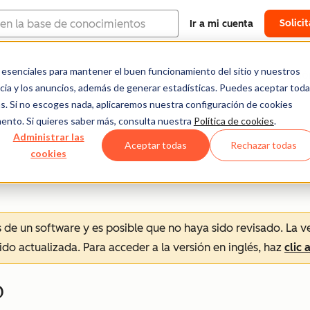
Solici
Ir a mi cuenta
esenciales para mantener el buen funcionamiento del sitio y nuestros
Centro de ayuda
Documentación
Formació
ncia y los anuncios, además de generar estadísticas. Puedes aceptar tod
ras. Si no escoges nada, aplicaremos nuestra configuración de cookies
ento. Si quieres saber más, consulta nuestra
Política de cookies
.
Administrar las
Aceptar todas
Rechazar todas
cookies
és de un software y es posible que no haya sido revisado.
La v
sido actualizada. Para acceder a la versión en inglés, haz
clic 
b