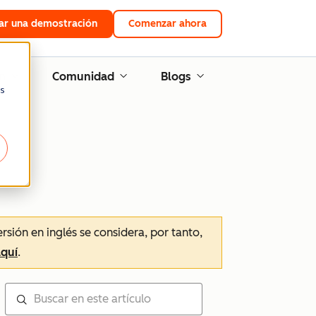
tar una demostración
Comenzar ahora
n
Comunidad
Blogs
as
ersión en inglés se considera, por tanto,
aquí
.