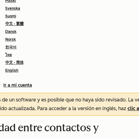
Polski
Svenska
Suomi
中文 - 繁體
Dansk
Norsk
한국어
ไทย
中文 - 简体
English
Ir a mi cuenta
és de un software y es posible que no haya sido revisado.
La v
sido actualizada. Para acceder a la versión en inglés, haz
clic 
edad entre contactos y