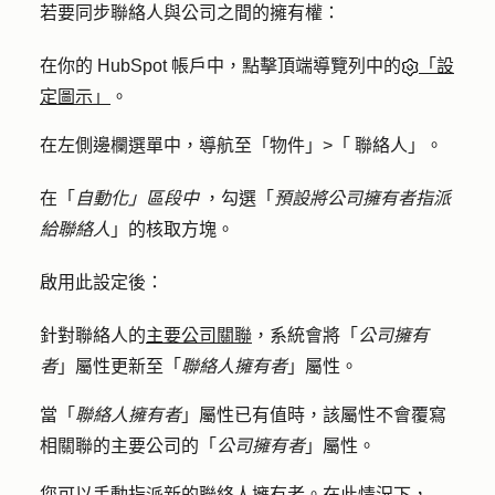
若要同步聯絡人與公司之間的擁有權：
在你的 HubSpot 帳戶中，點擊頂端導覽列中的
「設
定圖示」
。
在左側邊欄選單中，導航至「
物件
」>「
聯絡人」。
在「
自動化」區段中
，勾選「
預設將公司擁有者指派
給聯絡人
」的
核取方塊
。
啟用此設定後：
針對聯絡人的
主要公司關聯
，系統會將「
公司擁有
者
」屬性更新至「
聯絡人擁有者
」屬性。
當「
聯絡人擁有者
」屬性已有值時，該屬性不會覆寫
相關聯的主要公司的「
公司擁有者
」屬性。
您可以手動指派新的聯絡人擁有者。在此情況下，